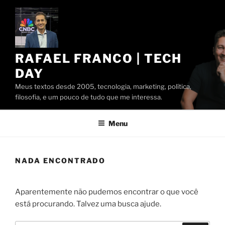
Pular
para
o
conteúdo
RAFAEL FRANCO | TECH
DAY
Meus textos desde 2005, tecnologia, marketing, política,
filosofia, e um pouco de tudo que me interessa.
Menu
NADA ENCONTRADO
Aparentemente não pudemos encontrar o que você
está procurando. Talvez uma busca ajude.