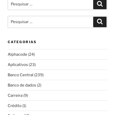
Pesquisar
Pesqui
por:
Pesquisar
Pesqui
por:
CATEGORIAS
Alphacode
(24)
Aplicativos
(23)
Banco Central
(239)
Banco de dados
(2)
Carreira
(9)
Crédito
(1)