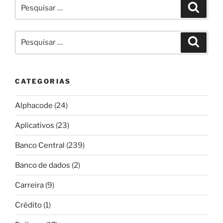
Pesquisar
Pesqui
por:
Pesquisar
Pesqui
por:
CATEGORIAS
Alphacode
(24)
Aplicativos
(23)
Banco Central
(239)
Banco de dados
(2)
Carreira
(9)
Crédito
(1)