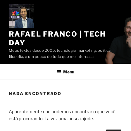
Pular
para
o
conteúdo
RAFAEL FRANCO | TECH
DAY
Meus textos desde 2005, tecnologia, marketing, política,
filosofia, e um pouco de tudo que me interessa.
Menu
NADA ENCONTRADO
Aparentemente não pudemos encontrar o que você
está procurando. Talvez uma busca ajude.