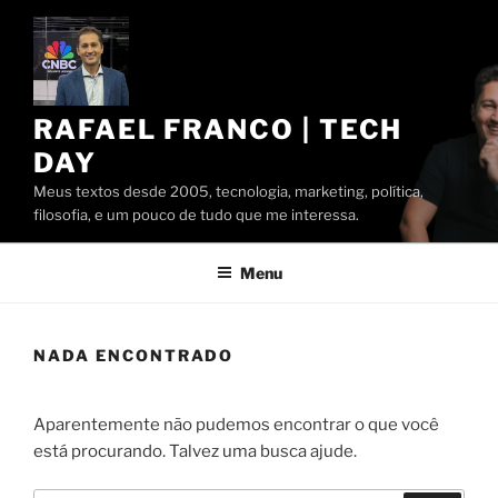
Pular
para
o
conteúdo
RAFAEL FRANCO | TECH
DAY
Meus textos desde 2005, tecnologia, marketing, política,
filosofia, e um pouco de tudo que me interessa.
Menu
NADA ENCONTRADO
Aparentemente não pudemos encontrar o que você
está procurando. Talvez uma busca ajude.