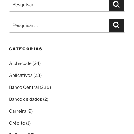
Pesquisar
Pesqui
por:
Pesquisar
Pesqui
por:
CATEGORIAS
Alphacode
(24)
Aplicativos
(23)
Banco Central
(239)
Banco de dados
(2)
Carreira
(9)
Crédito
(1)