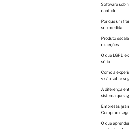
Software sob m
controle
Por que um fra
sob medida
Produto escalá
exceções
O que LGPD exi
sério
Como a experi
visão sobre se
A diferença en
sistema que a
Empresas gran
Compram segur
O que aprende