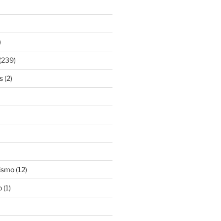
)
(239)
s
(2)
ismo
(12)
o
(1)