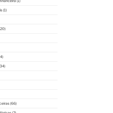
inanceira
(1)
is
(1)
20)
4)
34)
ceiras
(66)
lógicas
(2)