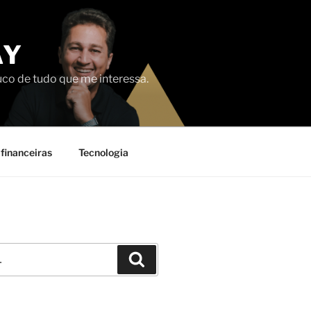
AY
uco de tudo que me interessa.
financeiras
Tecnologia
Pesquisar