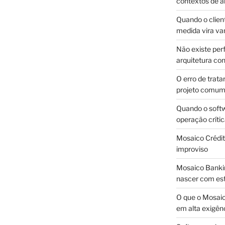
contextos de a
Quando o client
medida vira v
Não existe pe
arquitetura con
O erro de trata
projeto comu
Quando o soft
operação críti
Mosaico Crédito
improviso
Mosaico Bankin
nascer com est
O que o Mosaic
em alta exigên