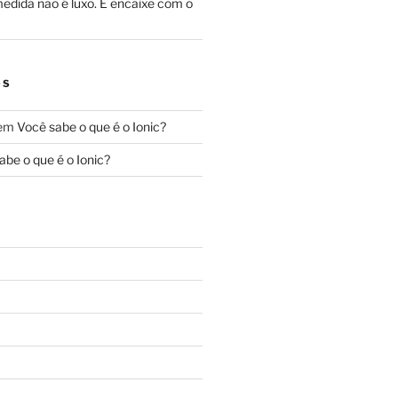
edida não é luxo. É encaixe com o
OS
em
Você sabe o que é o Ionic?
abe o que é o Ionic?