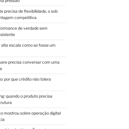
lta pressão
e precisa de flexibilidade, o sob
antagem competitiva
rformance de verdade sem
sistente
r alta escala como se fosse um
m
ware precisa conversar com uma
ca
: por que crédito não tolera
g: quando o produto precisa
rutura
o mostrou sobre operação digital
cia