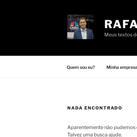
Pular
para
o
RAFA
conteúdo
Meus textos de
Quem sou eu?
Minha empresa
NADA ENCONTRADO
Aparentemente não pudemos en
Talvez uma busca ajude.