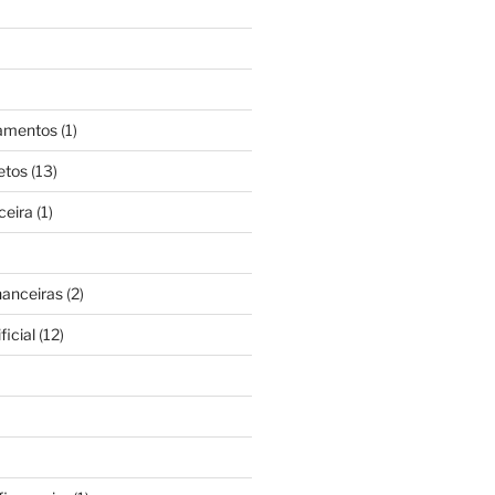
gamentos
(1)
etos
(13)
ceira
(1)
nanceiras
(2)
ficial
(12)