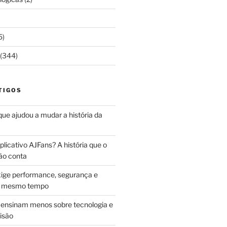
5)
(344)
TIGOS
 que ajudou a mudar a história da
licativo AJFans? A história que o
ão conta
ige performance, segurança e
ao mesmo tempo
ensinam menos sobre tecnologia e
isão