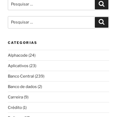
Pesquisar
Pesqui
por:
Pesquisar
Pesqui
por:
CATEGORIAS
Alphacode
(24)
Aplicativos
(23)
Banco Central
(239)
Banco de dados
(2)
Carreira
(9)
Crédito
(1)