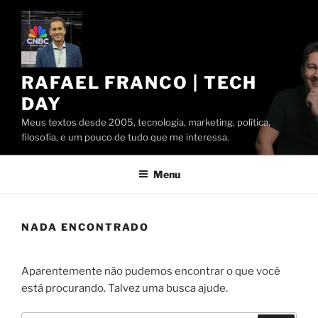
Pular
para
o
conteúdo
RAFAEL FRANCO | TECH
DAY
Meus textos desde 2005, tecnologia, marketing, política,
filosofia, e um pouco de tudo que me interessa.
Menu
NADA ENCONTRADO
Aparentemente não pudemos encontrar o que você
está procurando. Talvez uma busca ajude.