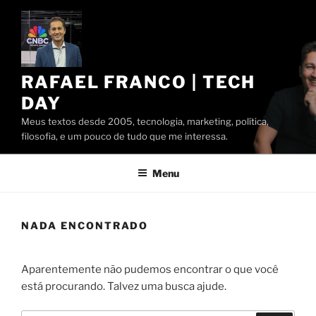
Pular
para
o
conteúdo
RAFAEL FRANCO | TECH
DAY
Meus textos desde 2005, tecnologia, marketing, política,
filosofia, e um pouco de tudo que me interessa.
Menu
NADA ENCONTRADO
Aparentemente não pudemos encontrar o que você
está procurando. Talvez uma busca ajude.