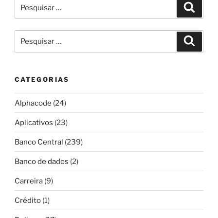
Pesquisar
Pesqui
por:
Pesquisar
Pesqui
por:
CATEGORIAS
Alphacode
(24)
Aplicativos
(23)
Banco Central
(239)
Banco de dados
(2)
Carreira
(9)
Crédito
(1)