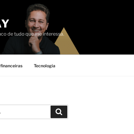
AY
uco de tudo que me interessa.
financeiras
Tecnologia
Pesquisar