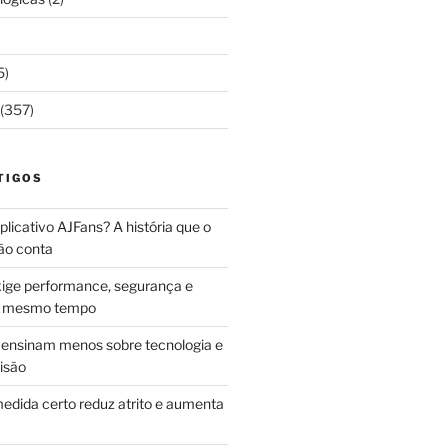
5)
(357)
TIGOS
licativo AJFans? A história que o
ão conta
ige performance, segurança e
ao mesmo tempo
ensinam menos sobre tecnologia e
isão
edida certo reduz atrito e aumenta