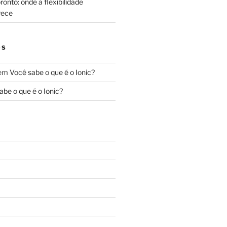
onto: onde a flexibilidade
rece
OS
em
Você sabe o que é o Ionic?
abe o que é o Ionic?