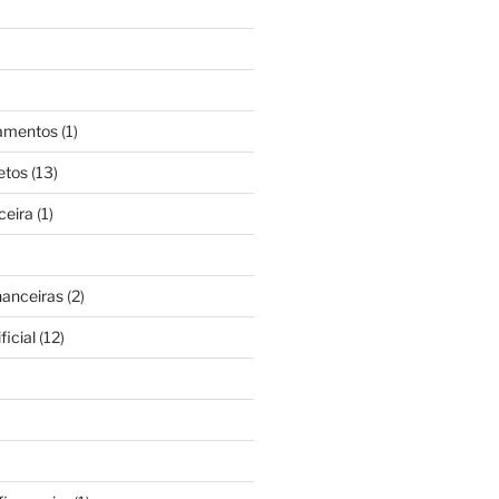
gamentos
(1)
etos
(13)
ceira
(1)
nanceiras
(2)
ficial
(12)