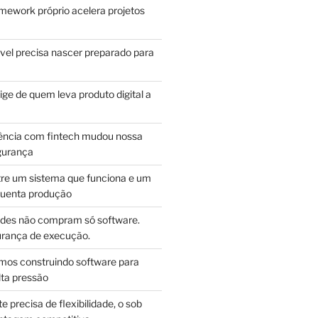
mework próprio acelera projetos
vel precisa nascer preparado para
ge de quem leva produto digital a
ência com fintech mudou nossa
gurança
tre um sistema que funciona e um
guenta produção
des não compram só software.
ança de execução.
mos construindo software para
lta pressão
e precisa de flexibilidade, o sob