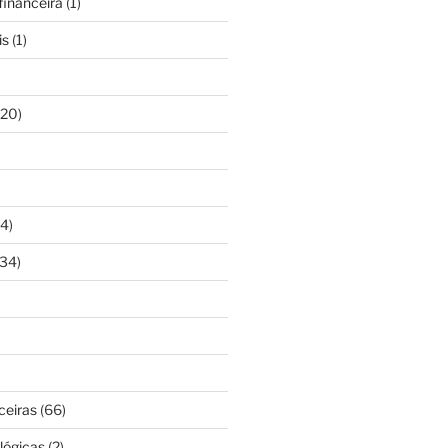
inanceira
(1)
is
(1)
20)
4)
34)
ceiras
(66)
lógicas
(2)