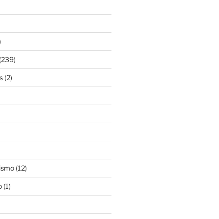
)
(239)
s
(2)
ismo
(12)
o
(1)