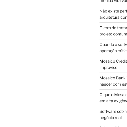
medida vira v
Não existe pe
arquitetura con
O erro de trata
projeto comu
Quando o soft
operação críti
Mosaico Crédito
improviso
Mosaico Bankin
nascer com est
O que o Mosaic
em alta exigên
Software sob m
negócio real