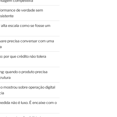
antagem competitiva
rformance de verdade sem
sistente
r alta escala como se fosse um
m
ware precisa conversar com uma
ca
: por que crédito não tolera
g: quando o produto precisa
rutura
o mostrou sobre operação digital
cia
edida não é luxo. É encaixe com o