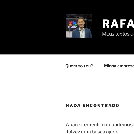
Pular
para
o
RAFA
conteúdo
Meus textos de
Quem sou eu?
Minha empresa
NADA ENCONTRADO
Aparentemente não pudemos en
Talvez uma busca ajude.