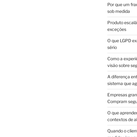
Por que um fra
sob medida
Produto escalá
exceções
O que LGPD exi
sério
Como a experi
visão sobre se
A diferença en
sistema que a
Empresas gran
Compram segur
O que aprende
contextos de a
Quando o client