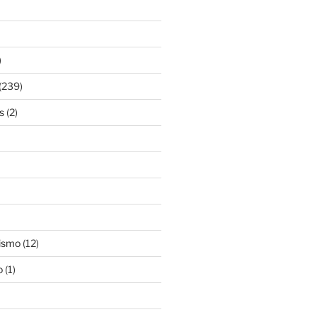
)
(239)
s
(2)
ismo
(12)
o
(1)