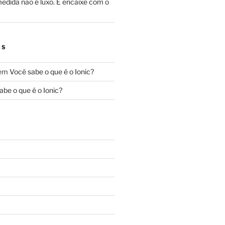
edida não é luxo. É encaixe com o
OS
em
Você sabe o que é o Ionic?
abe o que é o Ionic?