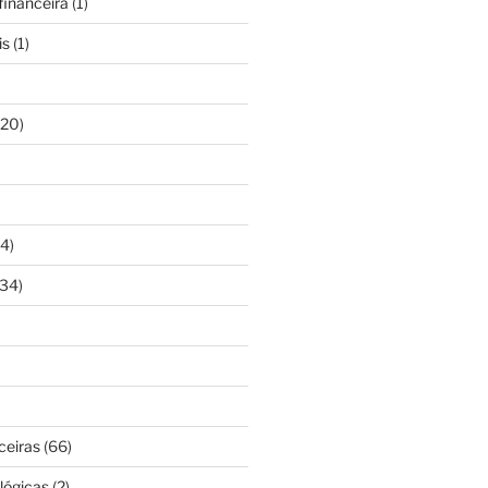
inanceira
(1)
is
(1)
20)
4)
34)
ceiras
(66)
lógicas
(2)