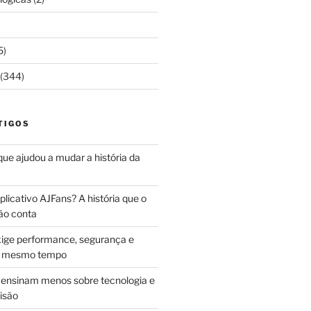
5)
(344)
TIGOS
 que ajudou a mudar a história da
licativo AJFans? A história que o
ão conta
ige performance, segurança e
ao mesmo tempo
ensinam menos sobre tecnologia e
isão