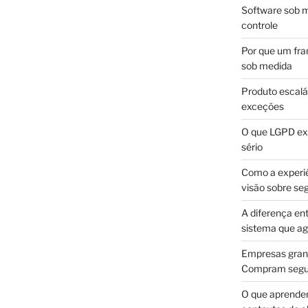
Software sob m
controle
Por que um fra
sob medida
Produto escalá
exceções
O que LGPD exi
sério
Como a experi
visão sobre se
A diferença en
sistema que a
Empresas gran
Compram segur
O que aprende