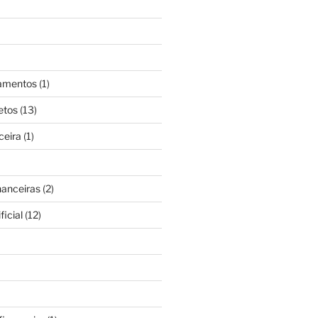
gamentos
(1)
etos
(13)
ceira
(1)
nanceiras
(2)
ficial
(12)