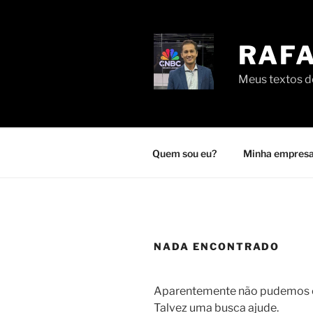
Pular
para
o
RAFA
conteúdo
Meus textos de
Quem sou eu?
Minha empresa
NADA ENCONTRADO
Aparentemente não pudemos en
Talvez uma busca ajude.