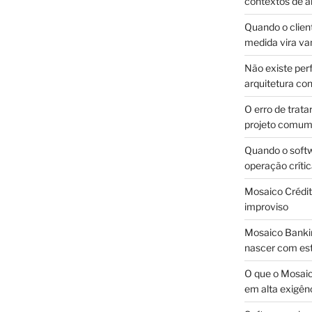
contextos de a
Quando o client
medida vira v
Não existe pe
arquitetura con
O erro de trata
projeto comu
Quando o soft
operação críti
Mosaico Crédito
improviso
Mosaico Bankin
nascer com est
O que o Mosaic
em alta exigên