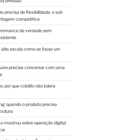
lta pressão
e precisa de flexibilidade, o sob
antagem competitiva
rformance de verdade sem
sistente
r alta escala como se fosse um
m
ware precisa conversar com uma
ca
: por que crédito não tolera
g: quando o produto precisa
rutura
o mostrou sobre operação digital
cia