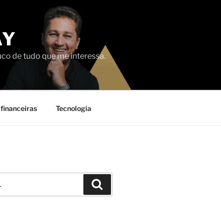
AY
uco de tudo que me interessa.
financeiras
Tecnologia
Pesquisar