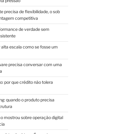
lta pressão
e precisa de flexibilidade, o sob
antagem competitiva
rformance de verdade sem
sistente
r alta escala como se fosse um
m
ware precisa conversar com uma
ca
: por que crédito não tolera
g: quando o produto precisa
rutura
o mostrou sobre operação digital
cia