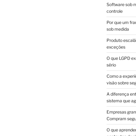
Software sob m
controle
Por que um fra
sob medida
Produto escalá
exceções
O que LGPD exi
sério
Como a experi
visão sobre se
A diferença en
sistema que a
Empresas gran
Compram segur
O que aprende