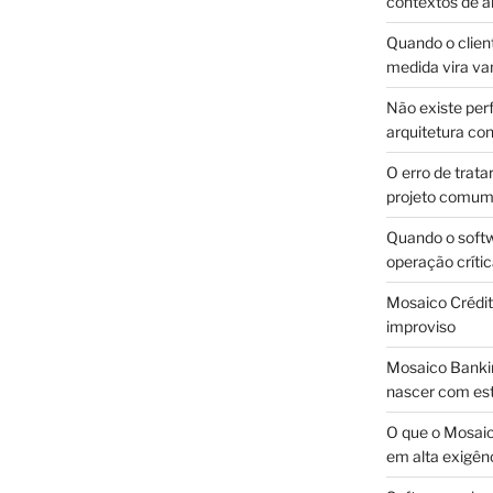
contextos de a
Quando o client
medida vira v
Não existe pe
arquitetura con
O erro de trata
projeto comu
Quando o soft
operação críti
Mosaico Crédito
improviso
Mosaico Bankin
nascer com est
O que o Mosaic
em alta exigên