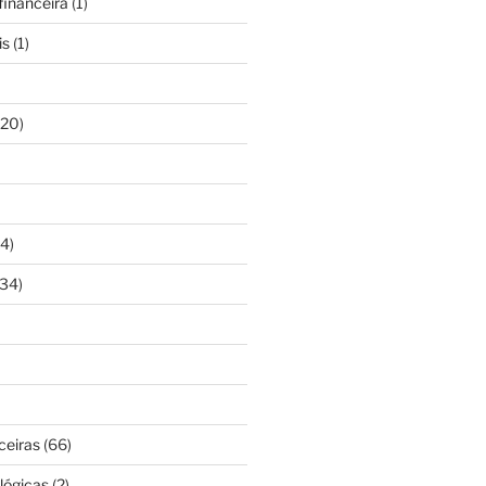
inanceira
(1)
is
(1)
20)
4)
34)
ceiras
(66)
lógicas
(2)