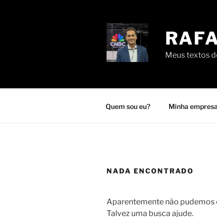
Pular
para
o
RAFA
conteúdo
Meus textos de
Quem sou eu?
Minha empresa
NADA ENCONTRADO
Aparentemente não pudemos en
Talvez uma busca ajude.