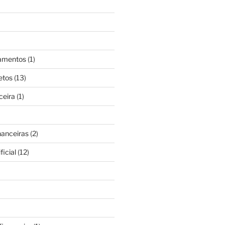
gamentos
(1)
etos
(13)
ceira
(1)
nanceiras
(2)
ficial
(12)