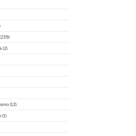
)
(239)
s
(2)
ismo
(12)
o
(1)