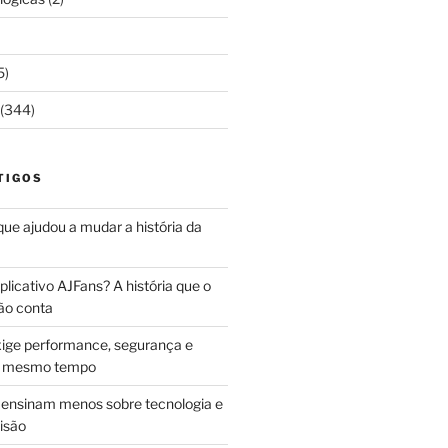
5)
(344)
TIGOS
 que ajudou a mudar a história da
licativo AJFans? A história que o
ão conta
ige performance, segurança e
ao mesmo tempo
ensinam menos sobre tecnologia e
isão