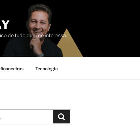
AY
uco de tudo que me interessa.
financeiras
Tecnologia
Pesquisar