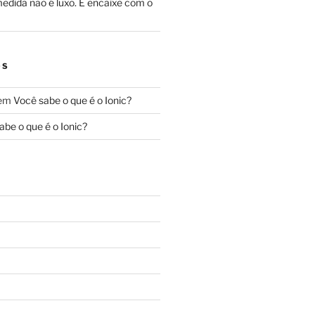
edida não é luxo. É encaixe com o
OS
em
Você sabe o que é o Ionic?
abe o que é o Ionic?