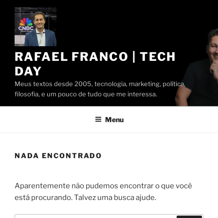
Pular
para
o
conteúdo
RAFAEL FRANCO | TECH
DAY
Meus textos desde 2005, tecnologia, marketing, política,
filosofia, e um pouco de tudo que me interessa.
Menu
NADA ENCONTRADO
Aparentemente não pudemos encontrar o que você
está procurando. Talvez uma busca ajude.