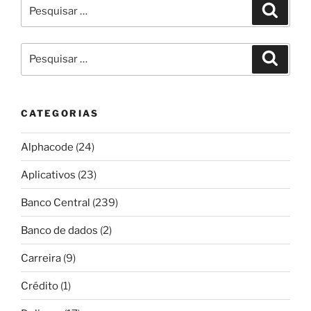
Pesquisar
Pesqui
por:
Pesquisar
Pesqui
por:
CATEGORIAS
Alphacode
(24)
Aplicativos
(23)
Banco Central
(239)
Banco de dados
(2)
Carreira
(9)
Crédito
(1)