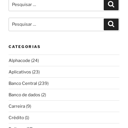
Pesquisar
Pesqui
por:
Pesquisar
Pesqui
por:
CATEGORIAS
Alphacode
(24)
Aplicativos
(23)
Banco Central
(239)
Banco de dados
(2)
Carreira
(9)
Crédito
(1)