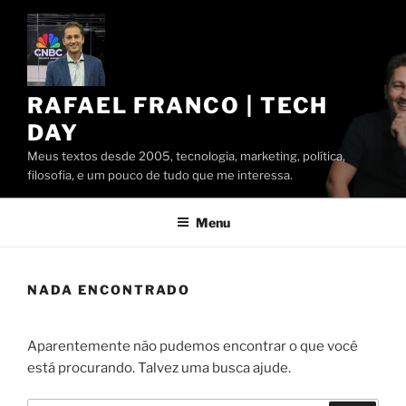
Pular
para
o
conteúdo
RAFAEL FRANCO | TECH
DAY
Meus textos desde 2005, tecnologia, marketing, política,
filosofia, e um pouco de tudo que me interessa.
Menu
NADA ENCONTRADO
Aparentemente não pudemos encontrar o que você
está procurando. Talvez uma busca ajude.