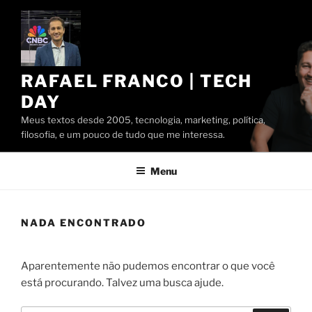
Pular
para
o
conteúdo
RAFAEL FRANCO | TECH
DAY
Meus textos desde 2005, tecnologia, marketing, política,
filosofia, e um pouco de tudo que me interessa.
Menu
NADA ENCONTRADO
Aparentemente não pudemos encontrar o que você
está procurando. Talvez uma busca ajude.