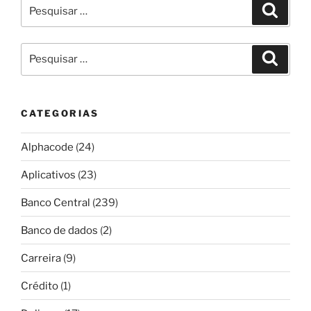
Pesquisar
Pesqui
por:
Pesquisar
Pesqui
por:
CATEGORIAS
Alphacode
(24)
Aplicativos
(23)
Banco Central
(239)
Banco de dados
(2)
Carreira
(9)
Crédito
(1)