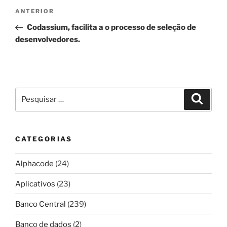
Navegação
Post
ANTERIOR
de
anterior
Codassium, facilita a o processo de seleção de
Post
desenvolvedores.
Pesquisar
Pesqui
por:
CATEGORIAS
Alphacode
(24)
Aplicativos
(23)
Banco Central
(239)
Banco de dados
(2)