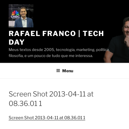
Pular
para
o
conteúdo
RAFAEL FRANCO | TECH
DAY
Meus textos desde 2005, tecnologia, marketing, política,
filosofia, e um pouco de tudo que me interessa.
Menu
Screen Shot 2013-04-11 at
08.36.01 1
Screen Shot 2013-04-11 at 08.36.01 1