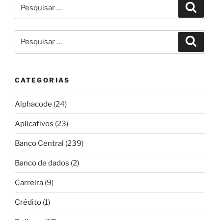
Pesquisar
Pesqui
por:
Pesquisar
Pesqui
por:
CATEGORIAS
Alphacode
(24)
Aplicativos
(23)
Banco Central
(239)
Banco de dados
(2)
Carreira
(9)
Crédito
(1)