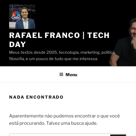
Pular
para
o
conteúdo
RAFAEL FRANCO | TECH
DAY
Meus textos desde 2005, tecnologia, marketing, política,
filosofia, e um pouco de tudo que me interessa.
Menu
NADA ENCONTRADO
Aparentemente não pudemos encontrar o que você
está procurando. Talvez uma busca ajude.