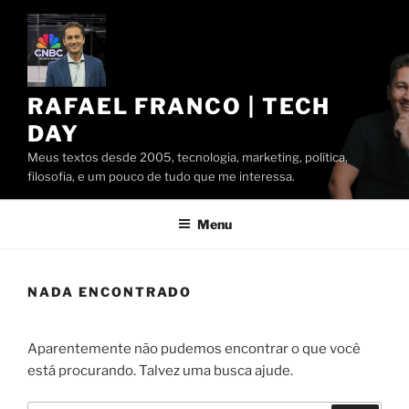
Pular
para
o
conteúdo
RAFAEL FRANCO | TECH
DAY
Meus textos desde 2005, tecnologia, marketing, política,
filosofia, e um pouco de tudo que me interessa.
Menu
NADA ENCONTRADO
Aparentemente não pudemos encontrar o que você
está procurando. Talvez uma busca ajude.