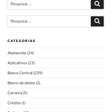
Pesquisar
Pesqui
por:
Pesquisar
Pesqui
por:
CATEGORIAS
Alphacode
(24)
Aplicativos
(23)
Banco Central
(239)
Banco de dados
(2)
Carreira
(9)
Crédito
(1)