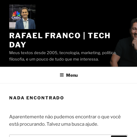
Pular
para
o
conteúdo
RAFAEL FRANCO | TECH
DAY
Meus textos desde 2005, tecnologia, marketing, política,
filosofia, e um pouco de tudo que me interessa.
Menu
NADA ENCONTRADO
Aparentemente não pudemos encontrar o que você
está procurando. Talvez uma busca ajude.