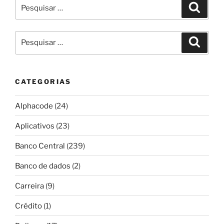
Pesquisar
Pesqui
por:
Pesquisar
Pesqui
por:
CATEGORIAS
Alphacode
(24)
Aplicativos
(23)
Banco Central
(239)
Banco de dados
(2)
Carreira
(9)
Crédito
(1)