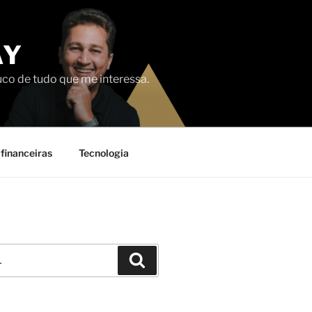
AY
uco de tudo que me interessa.
financeiras
Tecnologia
Pesquisar