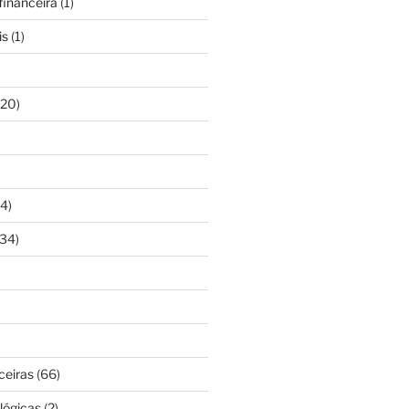
inanceira
(1)
is
(1)
20)
4)
34)
ceiras
(66)
lógicas
(2)