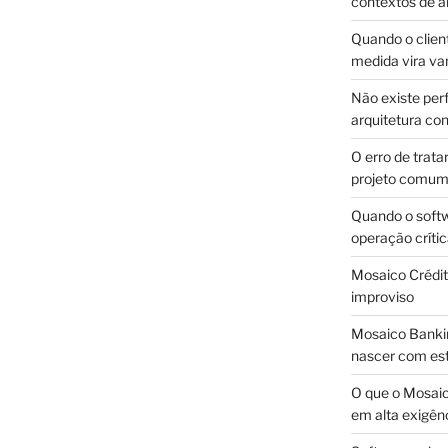
contextos de a
Quando o client
medida vira v
Não existe pe
arquitetura con
O erro de trata
projeto comu
Quando o soft
operação críti
Mosaico Crédito
improviso
Mosaico Bankin
nascer com est
O que o Mosaic
em alta exigên