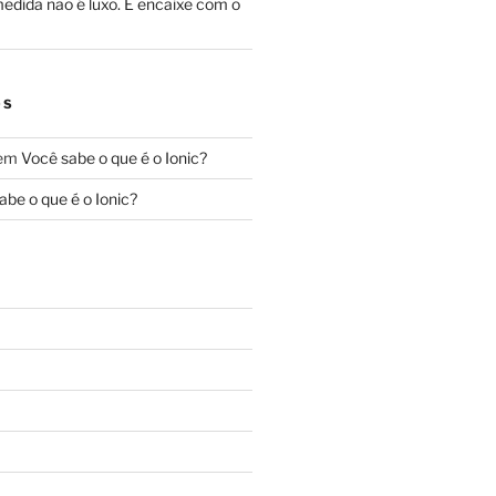
edida não é luxo. É encaixe com o
OS
em
Você sabe o que é o Ionic?
abe o que é o Ionic?