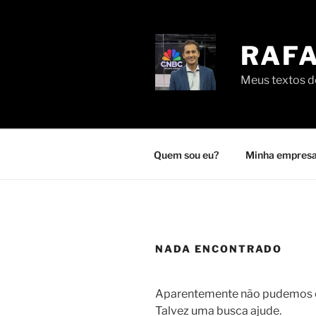
Pular
para
o
RAFA
conteúdo
Meus textos de
Quem sou eu?
Minha empresa
NADA ENCONTRADO
Aparentemente não pudemos en
Talvez uma busca ajude.