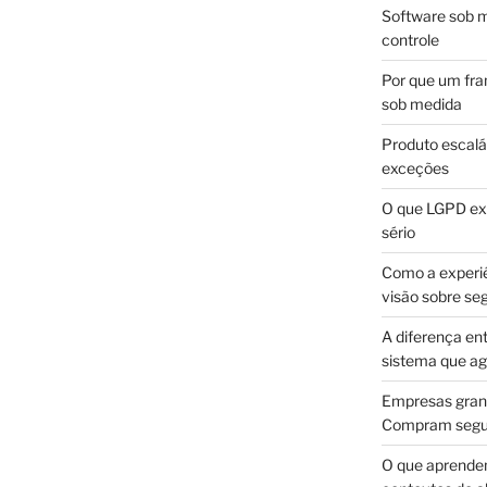
Software sob m
controle
Por que um fra
sob medida
Produto escalá
exceções
O que LGPD exi
sério
Como a experi
visão sobre se
A diferença en
sistema que a
Empresas gran
Compram segur
O que aprende