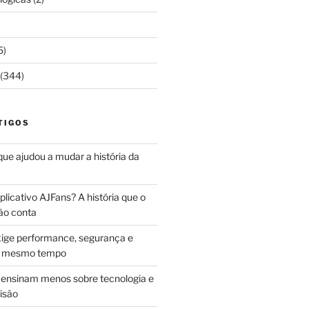
5)
(344)
TIGOS
 que ajudou a mudar a história da
licativo AJFans? A história que o
ão conta
ige performance, segurança e
ao mesmo tempo
ensinam menos sobre tecnologia e
isão