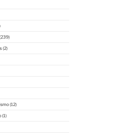
)
(239)
s
(2)
ismo
(12)
o
(1)