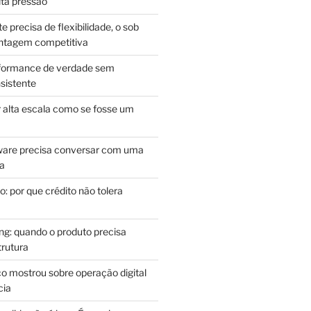
lta pressão
e precisa de flexibilidade, o sob
antagem competitiva
rformance de verdade sem
sistente
r alta escala como se fosse um
m
ware precisa conversar com uma
ca
: por que crédito não tolera
g: quando o produto precisa
rutura
o mostrou sobre operação digital
cia