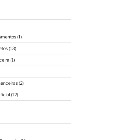
gamentos
(1)
etos
(13)
ceira
(1)
nanceiras
(2)
ficial
(12)