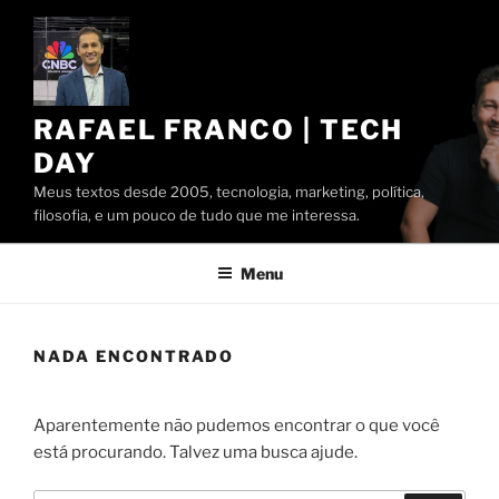
Pular
para
o
conteúdo
RAFAEL FRANCO | TECH
DAY
Meus textos desde 2005, tecnologia, marketing, política,
filosofia, e um pouco de tudo que me interessa.
Menu
NADA ENCONTRADO
Aparentemente não pudemos encontrar o que você
está procurando. Talvez uma busca ajude.