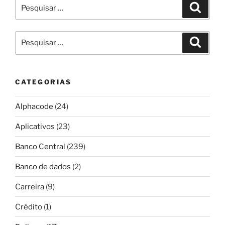
Pesquisar
Pesqui
por:
Pesquisar
Pesqui
por:
CATEGORIAS
Alphacode
(24)
Aplicativos
(23)
Banco Central
(239)
Banco de dados
(2)
Carreira
(9)
Crédito
(1)