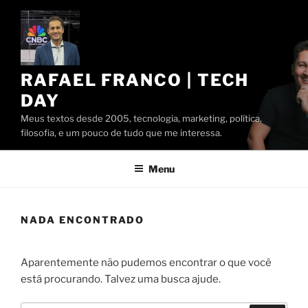
Pular
para
o
conteúdo
RAFAEL FRANCO | TECH
DAY
Meus textos desde 2005, tecnologia, marketing, política,
filosofia, e um pouco de tudo que me interessa.
Menu
NADA ENCONTRADO
Aparentemente não pudemos encontrar o que você
está procurando. Talvez uma busca ajude.