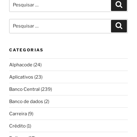
Pesquisar
Pesqui
por:
Pesquisar
Pesqui
por:
CATEGORIAS
Alphacode
(24)
Aplicativos
(23)
Banco Central
(239)
Banco de dados
(2)
Carreira
(9)
Crédito
(1)