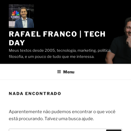
Pular
para
o
conteúdo
RAFAEL FRANCO | TECH
DAY
Meus textos desde 2005, tecnologia, marketing, política,
filosofia, e um pouco de tudo que me interessa.
Menu
NADA ENCONTRADO
Aparentemente não pudemos encontrar o que você
está procurando. Talvez uma busca ajude.