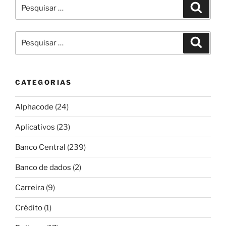
Pesquisar
Pesqui
por:
Pesquisar
Pesqui
por:
CATEGORIAS
Alphacode
(24)
Aplicativos
(23)
Banco Central
(239)
Banco de dados
(2)
Carreira
(9)
Crédito
(1)