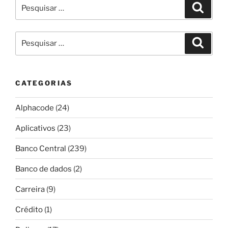
Pesquisar
Pesqui
por:
Pesquisar
Pesqui
por:
CATEGORIAS
Alphacode
(24)
Aplicativos
(23)
Banco Central
(239)
Banco de dados
(2)
Carreira
(9)
Crédito
(1)