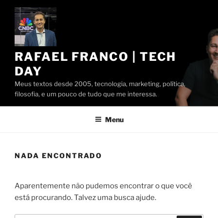
Pular
para
o
conteúdo
RAFAEL FRANCO | TECH
DAY
Meus textos desde 2005, tecnologia, marketing, política,
filosofia, e um pouco de tudo que me interessa.
Menu
NADA ENCONTRADO
Aparentemente não pudemos encontrar o que você
está procurando. Talvez uma busca ajude.