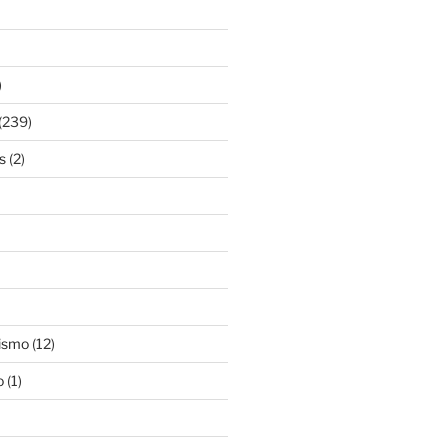
)
(239)
s
(2)
ismo
(12)
o
(1)