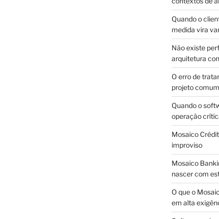
contextos de a
Quando o client
medida vira v
Não existe pe
arquitetura con
O erro de trata
projeto comu
Quando o soft
operação críti
Mosaico Crédito
improviso
Mosaico Bankin
nascer com est
O que o Mosaic
em alta exigên