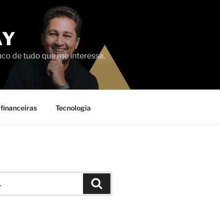
AY
uco de tudo que me interessa.
financeiras
Tecnologia
Pesquisar