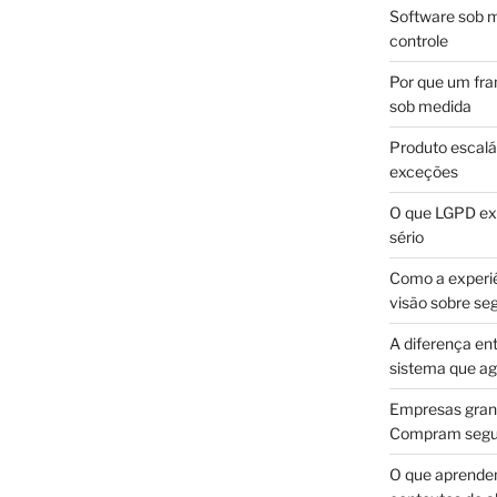
Software sob m
controle
Por que um fra
sob medida
Produto escalá
exceções
O que LGPD exi
sério
Como a experi
visão sobre se
A diferença en
sistema que a
Empresas gran
Compram segur
O que aprende