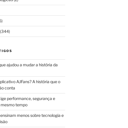
5)
(344)
TIGOS
 que ajudou a mudar a história da
licativo AJFans? A história que o
ão conta
ige performance, segurança e
ao mesmo tempo
ensinam menos sobre tecnologia e
isão