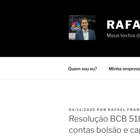
Pular
para
o
RAFA
conteúdo
Meus textos de
Quem sou eu?
Minha empresa
PUBLICADO
04/11/2025
POR
RAFAEL FRA
EM
Resolução BCB 51
contas bolsão e ca