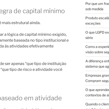
Por que um fra
sob medida
egra de capital mínimo
Produto escalá
mais estrutural ainda.
exceções
O que LGPD exi
ar a lógica de capital mínimo exigido,
sério
amente baseada no tipo institucional e
ada às atividades efetivamente
Como a experi
visão sobre se
A diferença en
 de ser apenas “que tipo de instituição
sistema que a
“que tipo de risco e atividade você
Empresas gran
Compram segur
O que aprende
contextos de a
baseado em atividade
Quando o client