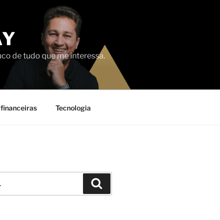
AY
uco de tudo que me interessa.
financeiras
Tecnologia
Pesquisar