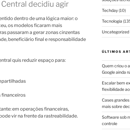
Central decidiu agir
Techday
(10)
entido dentro de uma lógica maior: o
Tecnologia
(13
sceu, os modelos ficaram mais
Uncategorized
uras passaram a gerar zonas cinzentas
de, beneficiário final e responsabilidade
ÚLTIMOS AR
ntral quis reduzir espaço para:
Quem criou o ap
Google ainda n
mpartilhadas
Escalar bem ex
flexibilidade 
 financeiros
Cases grandes 
mais sobre dec
tante: em operações financeiras,
ode vir na frente da rastreabilidade.
Software sob m
controle