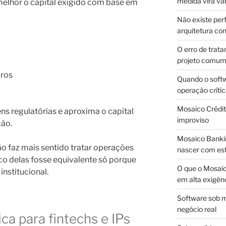
medida vira v
elhor o capital exigido com base em
Não existe pe
arquitetura con
O erro de trata
projeto comu
iros
Quando o soft
operação críti
Mosaico Crédito
ens regulatórias e aproxima o capital
improviso
ção.
Mosaico Bankin
não faz mais sentido tratar operações
nascer com est
co delas fosse equivalente só porque
O que o Mosaic
nstitucional.
em alta exigên
Software sob m
negócio real
ica para fintechs e IPs