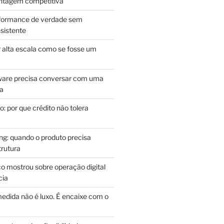
antagem competitiva
rformance de verdade sem
sistente
r alta escala como se fosse um
m
ware precisa conversar com uma
ca
: por que crédito não tolera
g: quando o produto precisa
rutura
o mostrou sobre operação digital
cia
edida não é luxo. É encaixe com o