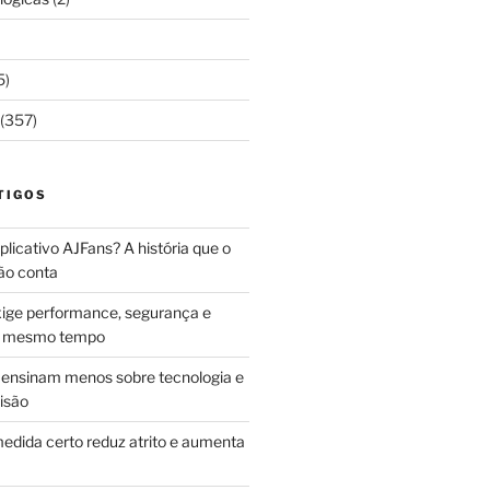
5)
(357)
TIGOS
licativo AJFans? A história que o
ão conta
ige performance, segurança e
ao mesmo tempo
ensinam menos sobre tecnologia e
isão
edida certo reduz atrito e aumenta