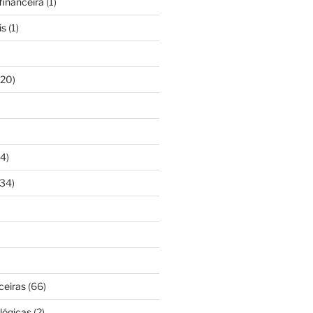
inanceira
(1)
is
(1)
20)
4)
34)
ceiras
(66)
lógicas
(2)