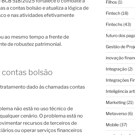
o BCB 518/2025 fortalece o combate a
Filhos
(1)
as a contas bolsão e atualiza a lógica de
Fintech
(18)
sco e nas atividades efetivamente
Fintechs
(43)
futuro dos pa
tou ao mesmo tempo a frente de
nte de robustez patrimonial.
Gestão de Proj
inovação finan
Integração
(2)
 contas bolsão
Integrações Fi
o tratamento dado às chamadas contas
Inteligência arti
Marketing
(21)
blema não está no uso técnico de
Metaverso
(6)
qualquer cenário. O problema está no
ovimentar recursos de terceiros de
Mobile
(37)
ários ou operar serviços financeiros