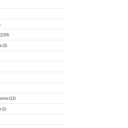
)
(239)
s
(2)
ismo
(12)
o
(1)