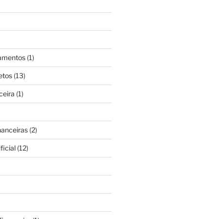
gamentos
(1)
etos
(13)
ceira
(1)
nanceiras
(2)
ficial
(12)