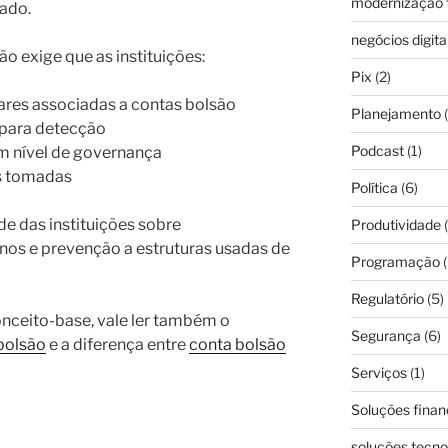
modernização f
ado.
negócios digita
ção exige que as instituições:
Pix
(2)
lares associadas a contas bolsão
Planejamento
(
 para detecção
Podcast
(1)
m nível de governança
s tomadas
Política
(6)
e das instituições sobre
Produtividade
(
ernos e prevenção a estruturas usadas de
Programação
(
Regulatório
(5)
onceito-base, vale ler também o
Segurança
(6)
 bolsão
e a diferença entre
conta bolsão
Serviços
(1)
Soluções finan
soluções tecno