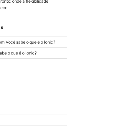
onto: onde a flexibilidade
rece
OS
em
Você sabe o que é o Ionic?
abe o que é o Ionic?