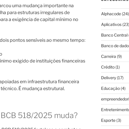
arcou uma mudança importante na
a para estruturas irregulares de
Alphacode
(24)
ara a exigência de capital mínimo no
Aplicativos
(23
Banco Central
u dois pontos sensíveis ao mesmo tempo:
Banco de dado
ão
Carreira
(9)
ínimo exigido de instituições financeiras
Crédito
(1)
Delivery
(17)
 apoiadas em infraestrutura financeira
e técnico. É mudança estrutural.
Educação
(4)
empreendedor
Entreteniment
o BCB 518/2025 muda?
Esporte
(3)