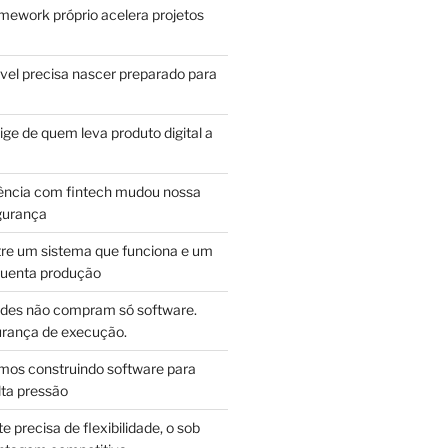
mework próprio acelera projetos
vel precisa nascer preparado para
ge de quem leva produto digital a
ência com fintech mudou nossa
gurança
tre um sistema que funciona e um
guenta produção
des não compram só software.
ança de execução.
mos construindo software para
lta pressão
e precisa de flexibilidade, o sob