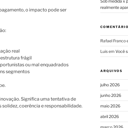
Sob medida x pr
realmente apa
e pagamento, o impacto pode ser
COMENTÁRI
ão:
Rafael Franco
zação real
Luis
em
Você s
strutura frágil
portunistas ou mal enquadrados
uns segmentos
ARQUIVOS
julho 2026
be.
junho 2026
-inovação. Significa uma tentativa de
solidez, coerência e responsabilidade.
maio 2026
abril 2026
março 2026