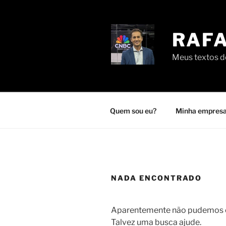
Pular
para
o
RAFA
conteúdo
Meus textos de
Quem sou eu?
Minha empresa
NADA ENCONTRADO
Aparentemente não pudemos en
Talvez uma busca ajude.