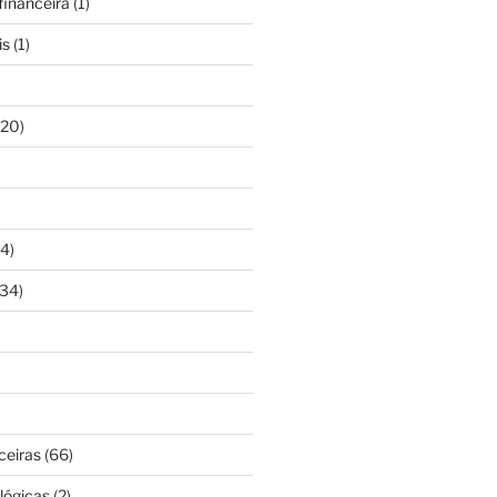
inanceira
(1)
is
(1)
20)
4)
34)
ceiras
(66)
lógicas
(2)