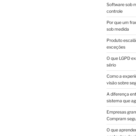
Software sob m
controle
Por que um fra
sob medida
Produto escalá
exceções
O que LGPD exi
sério
Como a experi
visão sobre se
A diferença en
sistema que a
Empresas gran
Compram segur
O que aprende