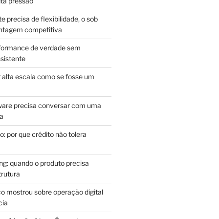
lta pressão
e precisa de flexibilidade, o sob
antagem competitiva
rformance de verdade sem
sistente
r alta escala como se fosse um
m
ware precisa conversar com uma
ca
: por que crédito não tolera
g: quando o produto precisa
rutura
o mostrou sobre operação digital
cia