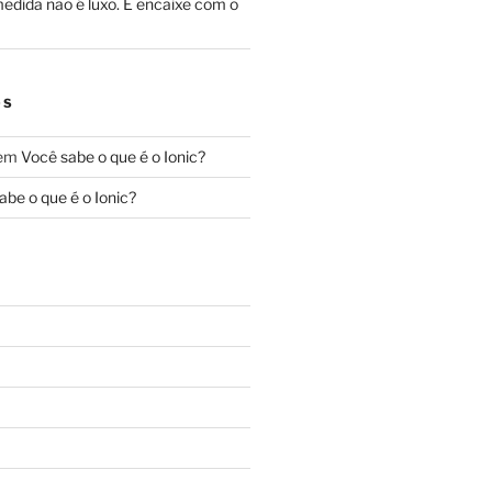
edida não é luxo. É encaixe com o
OS
em
Você sabe o que é o Ionic?
abe o que é o Ionic?