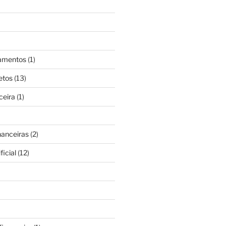
gamentos
(1)
etos
(13)
ceira
(1)
nanceiras
(2)
ficial
(12)