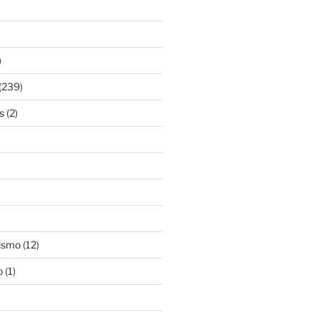
)
(239)
s
(2)
ismo
(12)
o
(1)