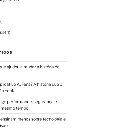
5)
(344)
TIGOS
 que ajudou a mudar a história da
licativo AJFans? A história que o
ão conta
ige performance, segurança e
ao mesmo tempo
ensinam menos sobre tecnologia e
isão