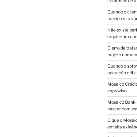
contextos de a
Quando o client
medida vira v
Não existe pe
arquitetura con
O erro de trata
projeto comu
Quando o soft
operação críti
Mosaico Crédito
improviso
Mosaico Bankin
nascer com est
O que o Mosaic
em alta exigên