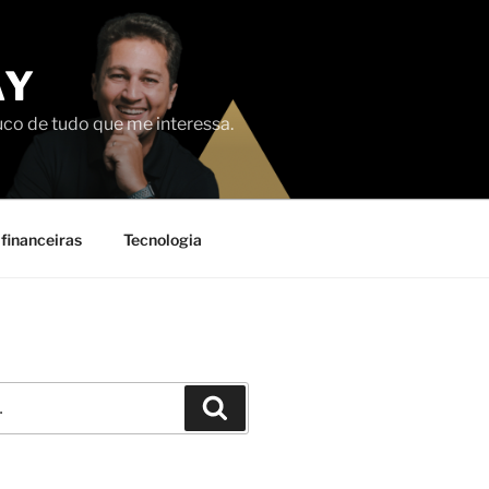
AY
uco de tudo que me interessa.
financeiras
Tecnologia
Pesquisar