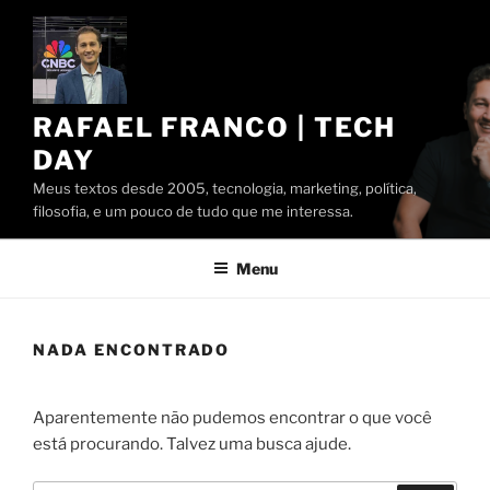
Pular
para
o
conteúdo
RAFAEL FRANCO | TECH
DAY
Meus textos desde 2005, tecnologia, marketing, política,
filosofia, e um pouco de tudo que me interessa.
Menu
NADA ENCONTRADO
Aparentemente não pudemos encontrar o que você
está procurando. Talvez uma busca ajude.