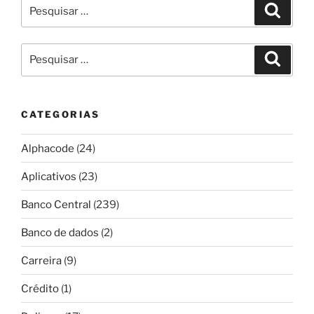
Pesquisar
Pesqui
por:
Pesquisar
Pesqui
por:
CATEGORIAS
Alphacode
(24)
Aplicativos
(23)
Banco Central
(239)
Banco de dados
(2)
Carreira
(9)
Crédito
(1)