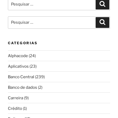
Pesquisar
Pesqui
por:
Pesquisar
Pesqui
por:
CATEGORIAS
Alphacode
(24)
Aplicativos
(23)
Banco Central
(239)
Banco de dados
(2)
Carreira
(9)
Crédito
(1)