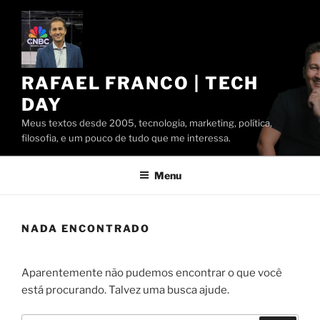
Pular
para
o
conteúdo
RAFAEL FRANCO | TECH
DAY
Meus textos desde 2005, tecnologia, marketing, política,
filosofia, e um pouco de tudo que me interessa.
Menu
NADA ENCONTRADO
Aparentemente não pudemos encontrar o que você
está procurando. Talvez uma busca ajude.