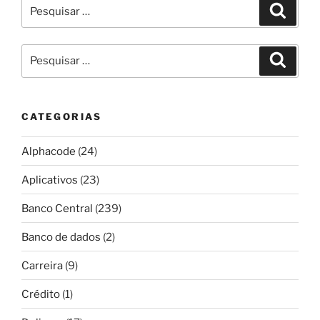
Pesquisar
Pesqui
por:
Pesquisar
Pesqui
por:
CATEGORIAS
Alphacode
(24)
Aplicativos
(23)
Banco Central
(239)
Banco de dados
(2)
Carreira
(9)
Crédito
(1)