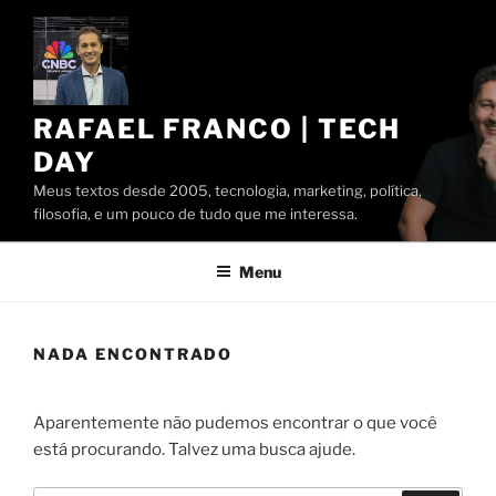
Pular
para
o
conteúdo
RAFAEL FRANCO | TECH
DAY
Meus textos desde 2005, tecnologia, marketing, política,
filosofia, e um pouco de tudo que me interessa.
Menu
NADA ENCONTRADO
Aparentemente não pudemos encontrar o que você
está procurando. Talvez uma busca ajude.