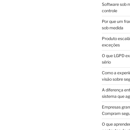
Software sob m
controle
Por que um fra
sob medida
Produto escalá
exceções
O que LGPD exi
sério
Como a experi
visão sobre se
A diferença en
sistema que a
Empresas gran
Compram segur
O que aprende