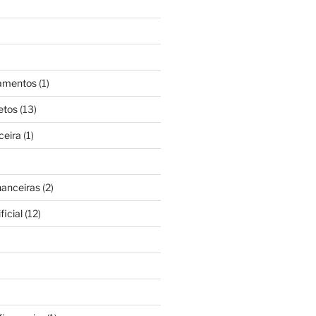
gamentos
(1)
etos
(13)
ceira
(1)
nanceiras
(2)
ficial
(12)