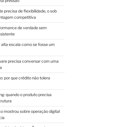
lta pressão
e precisa de flexibilidade, o sob
antagem competitiva
rformance de verdade sem
sistente
r alta escala como se fosse um
m
ware precisa conversar com uma
ca
: por que crédito não tolera
g: quando o produto precisa
rutura
o mostrou sobre operação digital
cia