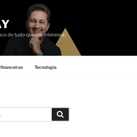
AY
uco de tudo que me interessa.
financeiras
Tecnologia
Pesquisar