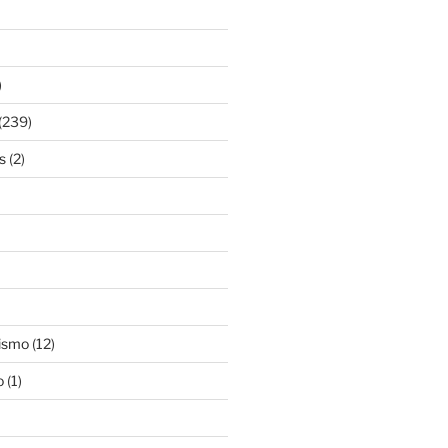
)
(239)
s
(2)
ismo
(12)
o
(1)