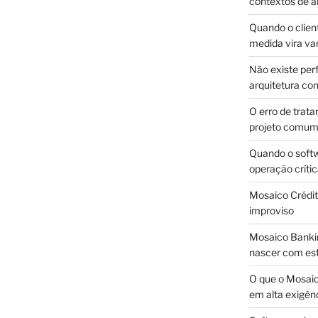
contextos de a
Quando o client
medida vira v
Não existe pe
arquitetura con
O erro de trata
projeto comu
Quando o soft
operação críti
Mosaico Crédito
improviso
Mosaico Bankin
nascer com est
O que o Mosaic
em alta exigên