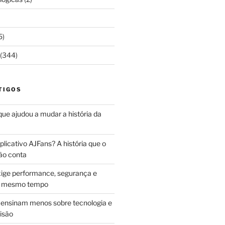
5)
(344)
TIGOS
 que ajudou a mudar a história da
licativo AJFans? A história que o
ão conta
ige performance, segurança e
ao mesmo tempo
ensinam menos sobre tecnologia e
isão