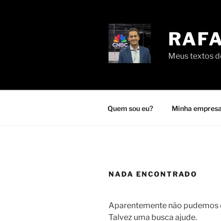
Pular
para
o
RAFA
conteúdo
Meus textos de
Quem sou eu?
Minha empresa
NADA ENCONTRADO
Aparentemente não pudemos en
Talvez uma busca ajude.