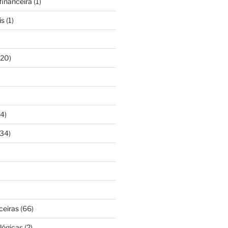
inanceira
(1)
is
(1)
20)
4)
34)
ceiras
(66)
lógicas
(2)