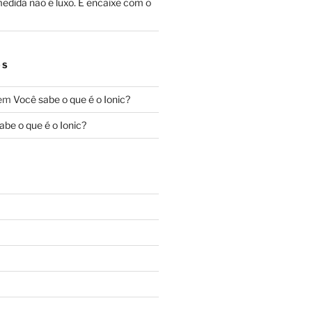
edida não é luxo. É encaixe com o
OS
em
Você sabe o que é o Ionic?
abe o que é o Ionic?