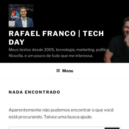
Pular
para
o
conteúdo
RAFAEL FRANCO | TECH
DAY
Meus textos desde 2005, tecnologia, marketing, política,
filosofia, e um pouco de tudo que me interessa.
Menu
NADA ENCONTRADO
Aparentemente não pudemos encontrar o que você
está procurando. Talvez uma busca ajude.