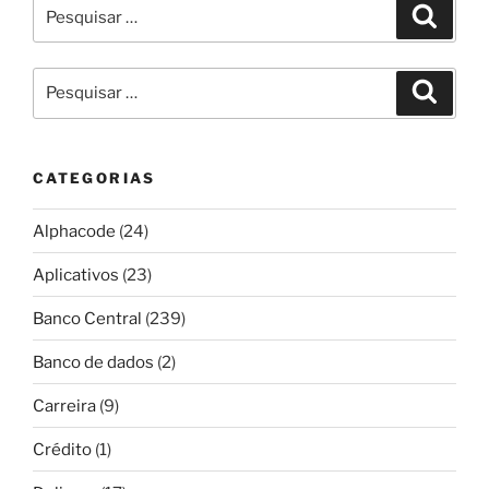
Pesquisar
Pesqui
por:
Pesquisar
Pesqui
por:
CATEGORIAS
Alphacode
(24)
Aplicativos
(23)
Banco Central
(239)
Banco de dados
(2)
Carreira
(9)
Crédito
(1)