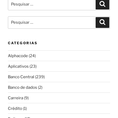
Pesquisar
Pesqui
por:
Pesquisar
Pesqui
por:
CATEGORIAS
Alphacode
(24)
Aplicativos
(23)
Banco Central
(239)
Banco de dados
(2)
Carreira
(9)
Crédito
(1)