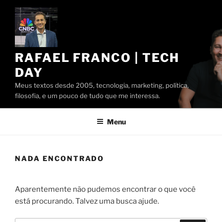
Pular
para
o
conteúdo
RAFAEL FRANCO | TECH
DAY
Meus textos desde 2005, tecnologia, marketing, política,
filosofia, e um pouco de tudo que me interessa.
Menu
NADA ENCONTRADO
Aparentemente não pudemos encontrar o que você
está procurando. Talvez uma busca ajude.