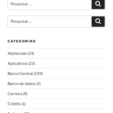
Pesquisar
Pesqui
por:
Pesquisar
Pesqui
por:
CATEGORIAS
Alphacode
(24)
Aplicativos
(23)
Banco Central
(239)
Banco de dados
(2)
Carreira
(9)
Crédito
(1)