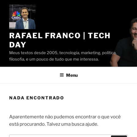
Pular
para
o
conteúdo
RAFAEL FRANCO | TECH
DAY
Meus textos desde 2005, tecnologia, marketing, política,
filosofia, e um pouco de tudo que me interessa.
Menu
NADA ENCONTRADO
Aparentemente não pudemos encontrar o que você
está procurando. Talvez uma busca ajude.