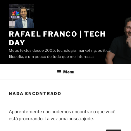
Pular
para
o
conteúdo
RAFAEL FRANCO | TECH
DAY
Meus textos desde 2005, tecnologia, marketing, política,
filosofia, e um pouco de tudo que me interessa.
Menu
NADA ENCONTRADO
Aparentemente não pudemos encontrar o que você
está procurando. Talvez uma busca ajude.