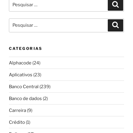
Pesquisar
Pesqui
por:
Pesquisar
Pesqui
por:
CATEGORIAS
Alphacode
(24)
Aplicativos
(23)
Banco Central
(239)
Banco de dados
(2)
Carreira
(9)
Crédito
(1)