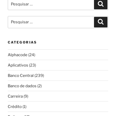
Pesquisar
Pesqui
por:
Pesquisar
Pesqui
por:
CATEGORIAS
Alphacode
(24)
Aplicativos
(23)
Banco Central
(239)
Banco de dados
(2)
Carreira
(9)
Crédito
(1)