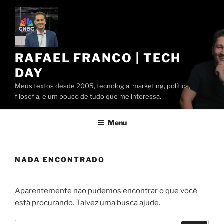
Pular
para
o
conteúdo
RAFAEL FRANCO | TECH
DAY
Meus textos desde 2005, tecnologia, marketing, política,
filosofia, e um pouco de tudo que me interessa.
Menu
NADA ENCONTRADO
Aparentemente não pudemos encontrar o que você
está procurando. Talvez uma busca ajude.