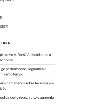
5)
(357)
TIGOS
licativo AJFans? A história que o
ão conta
ige performance, segurança e
ao mesmo tempo
ensinam menos sobre tecnologia e
isão
edida certo reduz atrito e aumenta