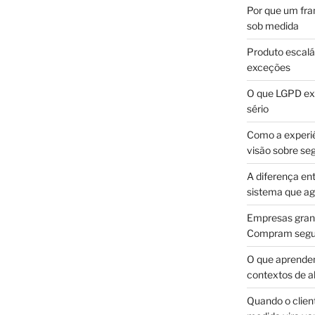
Por que um fra
sob medida
Produto escalá
exceções
O que LGPD exi
sério
Como a experi
visão sobre se
A diferença en
sistema que a
Empresas gran
Compram segur
O que aprende
contextos de a
Quando o client