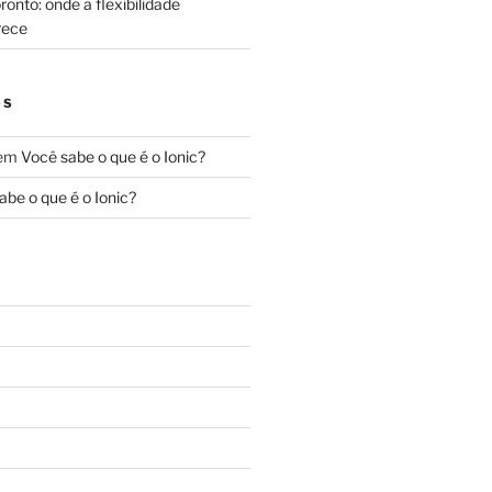
onto: onde a flexibilidade
rece
OS
em
Você sabe o que é o Ionic?
abe o que é o Ionic?