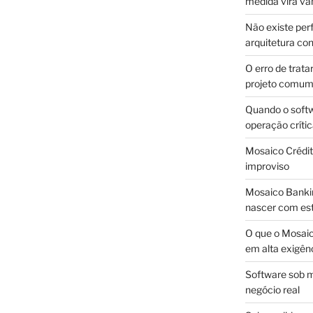
medida vira v
Não existe pe
arquitetura con
O erro de trata
projeto comu
Quando o soft
operação críti
Mosaico Crédito
improviso
Mosaico Bankin
nascer com est
O que o Mosaic
em alta exigên
Software sob m
negócio real