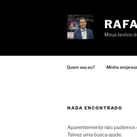
Pular
para
o
RAFA
conteúdo
Meus textos de
Quem sou eu?
Minha empresa
NADA ENCONTRADO
Aparentemente não pudemos en
Talvez uma busca ajude.