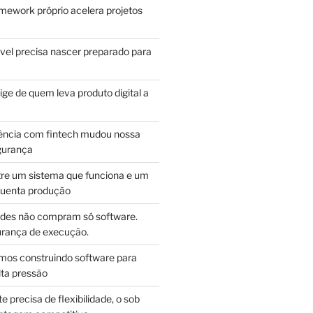
mework próprio acelera projetos
vel precisa nascer preparado para
ge de quem leva produto digital a
ência com fintech mudou nossa
gurança
tre um sistema que funciona e um
guenta produção
des não compram só software.
ança de execução.
mos construindo software para
lta pressão
e precisa de flexibilidade, o sob