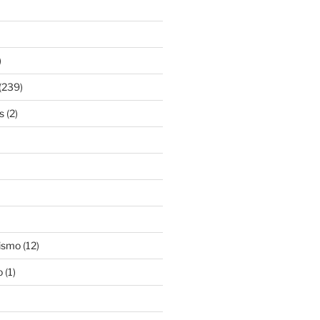
)
(239)
s
(2)
ismo
(12)
o
(1)