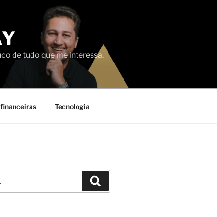
AY
uco de tudo que me interessa.
financeiras
Tecnologia
Pesquisar