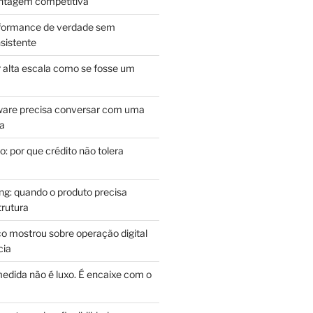
antagem competitiva
rformance de verdade sem
sistente
r alta escala como se fosse um
m
ware precisa conversar com uma
ca
: por que crédito não tolera
g: quando o produto precisa
rutura
o mostrou sobre operação digital
cia
edida não é luxo. É encaixe com o