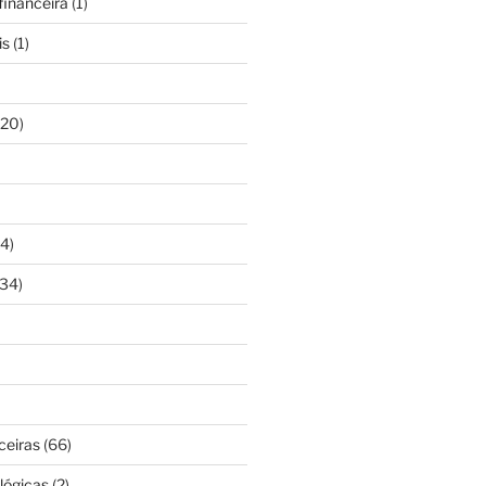
inanceira
(1)
is
(1)
20)
4)
34)
ceiras
(66)
lógicas
(2)