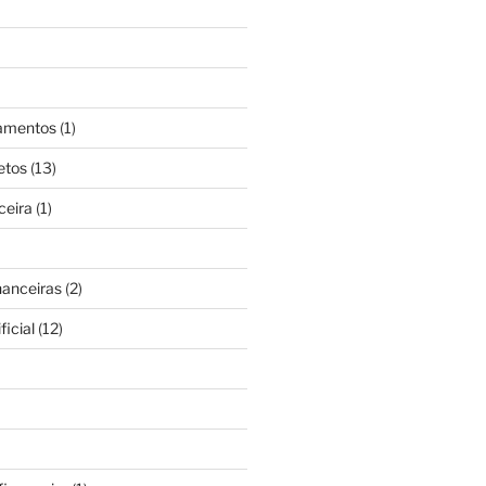
gamentos
(1)
etos
(13)
ceira
(1)
nanceiras
(2)
ficial
(12)