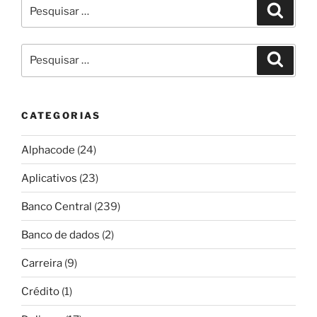
Pesquisar
Pesqui
por:
Pesquisar
Pesqui
por:
CATEGORIAS
Alphacode
(24)
Aplicativos
(23)
Banco Central
(239)
Banco de dados
(2)
Carreira
(9)
Crédito
(1)