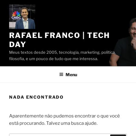
Pular
para
o
conteúdo
RAFAEL FRANCO | TECH
DAY
Meus textos desde 2005, tecnologia, marketing, política,
filosofia, e um pouco de tudo que me interessa.
Menu
NADA ENCONTRADO
Aparentemente não pudemos encontrar o que você
está procurando. Talvez uma busca ajude.