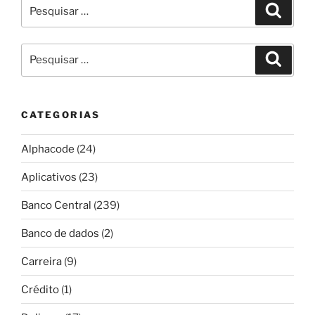
Pesquisar
Pesqui
por:
Pesquisar
Pesqui
por:
CATEGORIAS
Alphacode
(24)
Aplicativos
(23)
Banco Central
(239)
Banco de dados
(2)
Carreira
(9)
Crédito
(1)