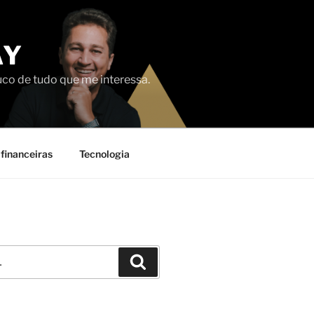
AY
uco de tudo que me interessa.
financeiras
Tecnologia
Pesquisar