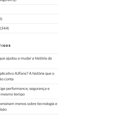
5)
(344)
TIGOS
 que ajudou a mudar a história da
licativo AJFans? A história que o
ão conta
ige performance, segurança e
ao mesmo tempo
ensinam menos sobre tecnologia e
isão