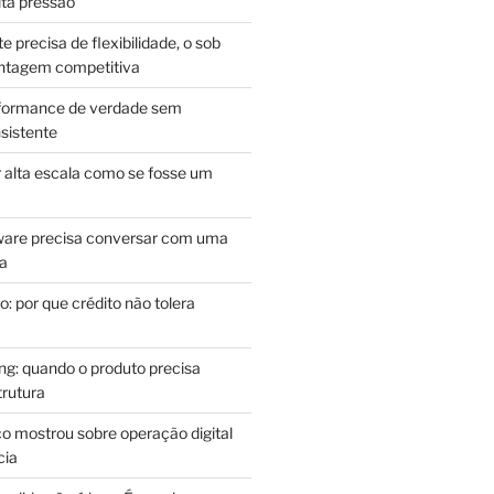
lta pressão
e precisa de flexibilidade, o sob
antagem competitiva
rformance de verdade sem
sistente
r alta escala como se fosse um
m
ware precisa conversar com uma
ca
: por que crédito não tolera
g: quando o produto precisa
rutura
o mostrou sobre operação digital
cia