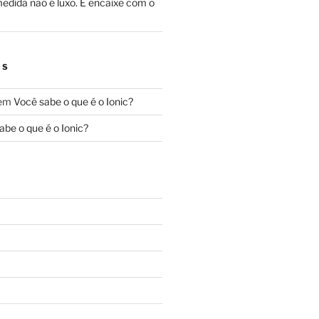
edida não é luxo. É encaixe com o
OS
em
Você sabe o que é o Ionic?
abe o que é o Ionic?