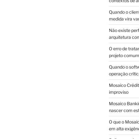
contextos de a
Quando o client
medida vira v
Não existe pe
arquitetura con
O erro de trata
projeto comu
Quando o soft
operação críti
Mosaico Crédito
improviso
Mosaico Bankin
nascer com est
O que o Mosaic
em alta exigên