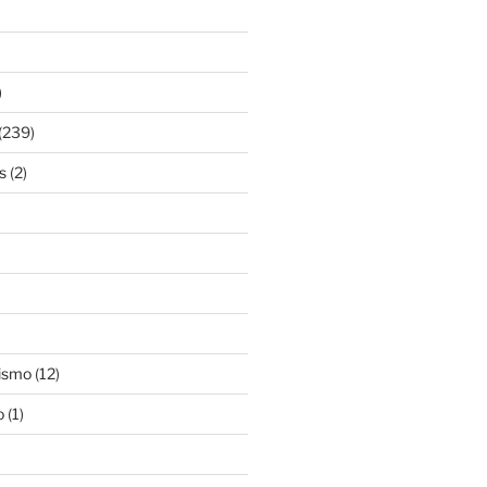
)
(239)
s
(2)
ismo
(12)
o
(1)