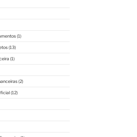
gamentos
(1)
etos
(13)
ceira
(1)
nanceiras
(2)
ficial
(12)