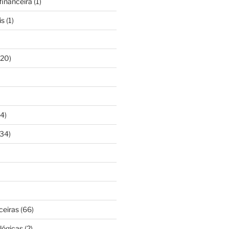
inanceira
(1)
is
(1)
20)
4)
34)
ceiras
(66)
lógicas
(2)