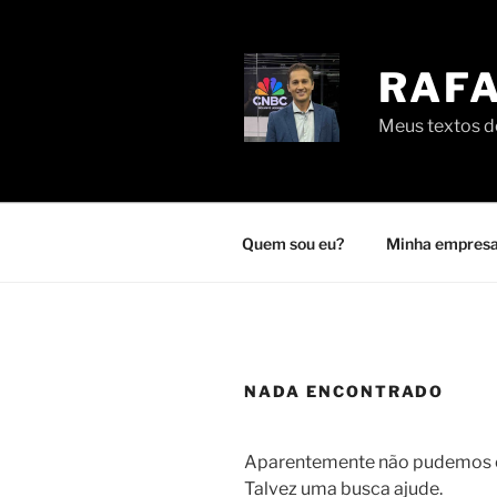
Pular
para
o
RAFA
conteúdo
Meus textos de
Quem sou eu?
Minha empresa
NADA ENCONTRADO
Aparentemente não pudemos en
Talvez uma busca ajude.