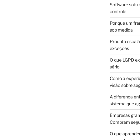
Software sob m
controle
Por que um fra
sob medida
Produto escalá
exceções
O que LGPD exi
sério
Como a experi
visão sobre se
A diferença en
sistema que a
Empresas gran
Compram segur
O que aprende