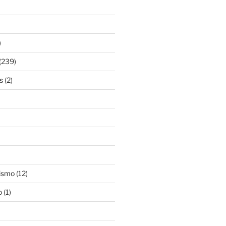
)
(239)
s
(2)
ismo
(12)
o
(1)