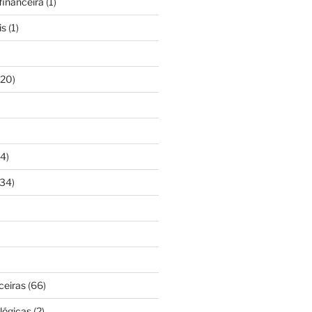
inanceira
(1)
is
(1)
20)
4)
34)
ceiras
(66)
lógicas
(2)