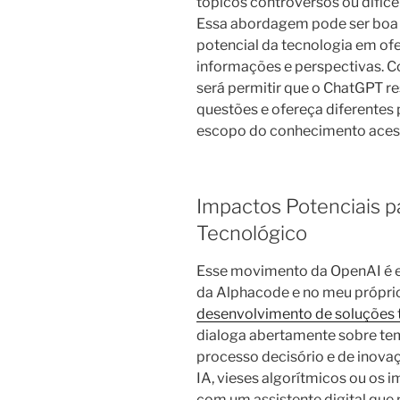
tópicos controversos ou difíce
Essa abordagem pode ser boa p
potencial da tecnologia em o
informações e perspectivas. Co
será permitir que o ChatGPT r
questões e ofereça diferentes
escopo do conhecimento acess
Impactos Potenciais 
Tecnológico
Esse movimento da OpenAI é e
da Alphacode e no meu próprio
desenvolvimento de soluções 
dialoga abertamente sobre te
processo decisório e de inovaç
IA, vieses algorítmicos ou os 
com um assistente digital que 