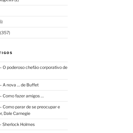
5)
(357)
TIGOS
 – O poderoso chefão corporativo de
 – A nova … de Buffet
a – Como fazer amigos …
a – Como parar de se preocupar e
r, Dale Carnegie
 – Sherlock Holmes