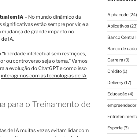
Alphacode
(24)
tual em IA
– No mundo dinâmico da
s significativas estão sempre por vir, e a
Aplicativos
(23
a mudança de grande impacto no
Banco Central
de IA.
Banco de dado
 “liberdade intelectual sem restrições,
Carreira
(9)
or ou controverso seja o tema.” Vamos
para a evolução do ChatGPT e como isso
Crédito
(1)
o
interagimos com as tecnologias de IA
.
Delivery
(17)
Educação
(4)
a para o Treinamento de
empreendedor
Entreteniment
Esporte
(3)
tas de IA muitas vezes evitam lidar com