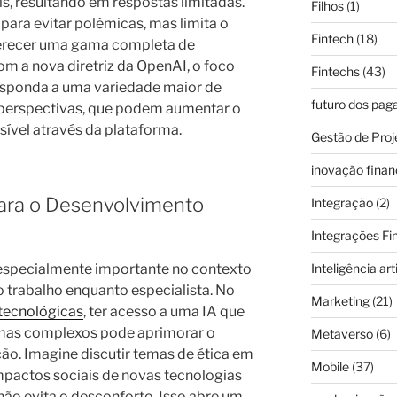
is, resultando em respostas limitadas.
Filhos
(1)
ara evitar polêmicas, mas limita o
Fintech
(18)
ferecer uma gama completa de
m a nova diretriz da OpenAI, o foco
Fintechs
(43)
esponda a uma variedade maior de
futuro dos pa
 perspectivas, que podem aumentar o
ível através da plataforma.
Gestão de Proj
inovação finan
para o Desenvolvimento
Integração
(2)
Integrações Fi
specialmente importante no contexto
Inteligência arti
 trabalho enquanto especialista. No
Marketing
(21)
tecnológicas
, ter acesso a uma IA que
mas complexos pode aprimorar o
Metaverso
(6)
ão. Imagine discutir temas de ética em
Mobile
(37)
impactos sociais de novas tecnologias
não evita o desconforto. Isso abre um