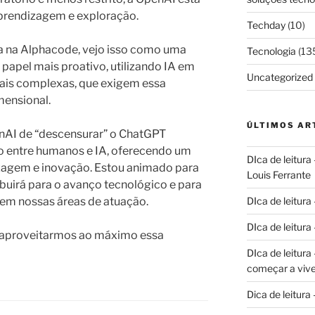
prendizagem e exploração.
Techday
(10)
a na Alphacode, vejo isso como uma
Tecnologia
(13
papel mais proativo, utilizando IA em
Uncategorized
mais complexas, que exigem essa
mensional.
ÚLTIMOS AR
enAI de “descensurar” o ChatGPT
o entre humanos e IA, oferecendo um
DIca de leitura
zagem e inovação. Estou animado para
Louis Ferrante
buirá para o avanço tecnológico e para
 em nossas áreas de atuação.
DIca de leitura
DIca de leitur
 aproveitarmos ao máximo essa
DIca de leitur
começar a vive
Dica de leitura