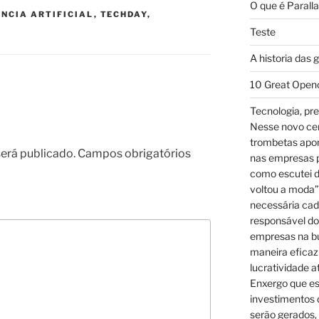
O que é Parall
ÊNCIA ARTIFICIAL
,
TECHDAY
,
Teste
A historia das 
10 Great Open
Tecnologia, pre
Nesse novo cená
trombetas apo
erá publicado.
Campos obrigatórios
nas empresas p
como escutei d
voltou a moda”
necessária cad
responsável dos
empresas na bu
maneira eficaz
lucratividade a
Enxergo que es
investimentos 
serão gerados, 