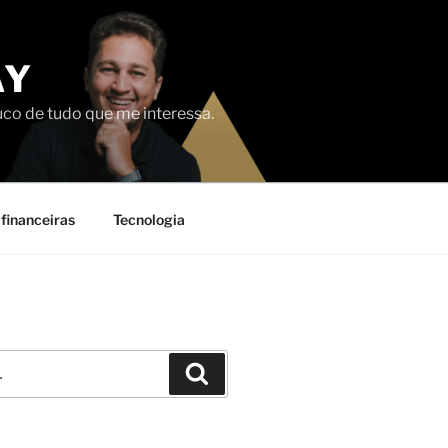
AY
uco de tudo que me interessa.
financeiras
Tecnologia
Pesquisar