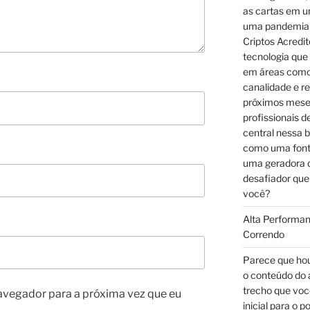
as cartas em u
uma pandemia 
Criptos Acredi
tecnologia que
em áreas como 
canalidade e r
próximos mese
profissionais 
central nessa b
como uma font
uma geradora d
desafiador que
você?
Alta Performan
Correndo
Parece que hou
o conteúdo do 
trecho que voc
avegador para a próxima vez que eu
inicial para o 