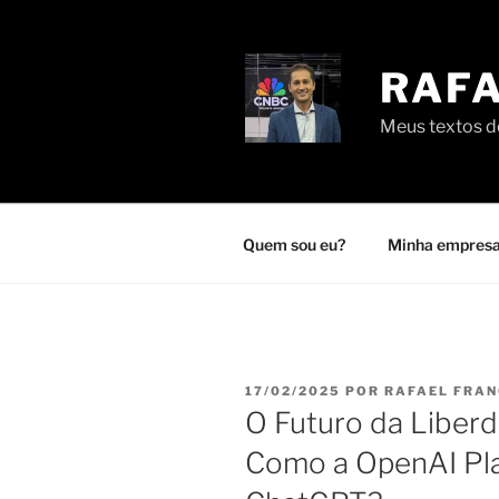
Pular
para
o
RAFA
conteúdo
Meus textos de
Quem sou eu?
Minha empresa
PUBLICADO
17/02/2025
POR
RAFAEL FRA
EM
O Futuro da Liberd
Como a OpenAI Pla