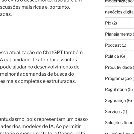
modernização f
scussões mais ricas e, portanto,
negócios digita
adas.
Pix
(2)
Planejamento
(
Podcast
(1)
 essa atualização do ChatGPT também
Política
(6)
s. A capacidade de abordar assuntos
 pode ajudar no desenvolvimento de
Produtividade
(
 melhor às demandas de busca do
Programação
(
es mais completas e estruturadas.
Regulatório
(5)
Segurança
(6)
Serviços
(1)
ntusiasmo, pois representam um passo
Soluções finan
dades dos modelos de IA. Ao permitir
atório e menos restrito, a OpenAI está
soluções tecno