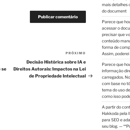
mais detalhes o
do document
Parece que hou
acessar o doc
precisar que v
conteúdo manu
forma de compar
PRÓXIMO
Próximo
Assim, poderei
post
Decisão Histórica sobre IA e
Parece que hou
 se
Direitos Autorais: Impactos na Lei
informação di
de Propriedade Intelectual
carregados. No
com base no tó
tema do uso de
como isso pode
A partir do con
Hakkoda pela I
para SEO e ada
seu blog. — **