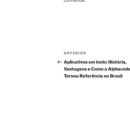
comentar.
Navegação
Post
ANTERIOR
de
anterior
Aplicativos em Ionic: História,
Vantagens e Como a Alphacode
Post
Tornou Referência no Brasil