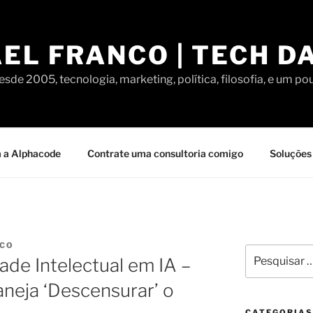
EL FRANCO | TECH D
sde 2005, tecnologia, marketing, política, filosofia, e um po
 a Alphacode
Contrate uma consultoria comigo
Soluções 
NCO
Pesquisar
ade Intelectual em IA –
por:
neja ‘Descensurar’ o
CATEGORIAS