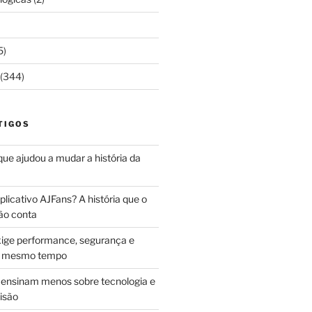
5)
(344)
TIGOS
 que ajudou a mudar a história da
licativo AJFans? A história que o
ão conta
ige performance, segurança e
ao mesmo tempo
ensinam menos sobre tecnologia e
isão