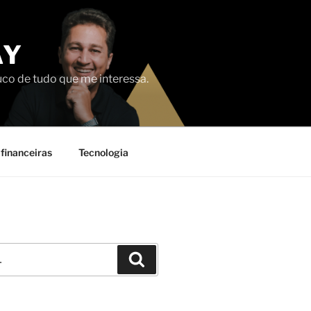
AY
uco de tudo que me interessa.
financeiras
Tecnologia
Pesquisar