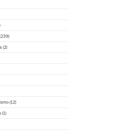
)
(239)
s
(2)
ismo
(12)
o
(1)