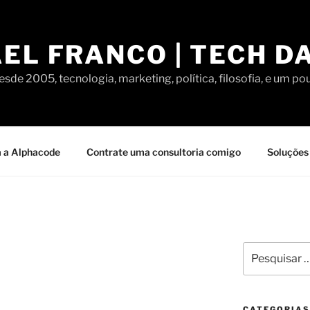
EL FRANCO | TECH D
sde 2005, tecnologia, marketing, política, filosofia, e um po
 a Alphacode
Contrate uma consultoria comigo
Soluções 
Pesquisar
por:
CATEGORIAS