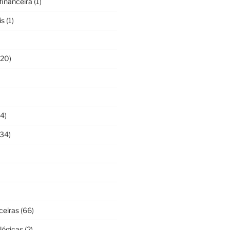
inanceira
(1)
is
(1)
20)
4)
34)
ceiras
(66)
lógicas
(2)