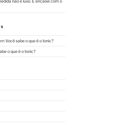
edida não é luxo. É encaixe com o
OS
em
Você sabe o que é o Ionic?
abe o que é o Ionic?