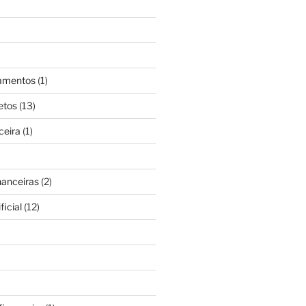
gamentos
(1)
etos
(13)
ceira
(1)
nanceiras
(2)
ficial
(12)