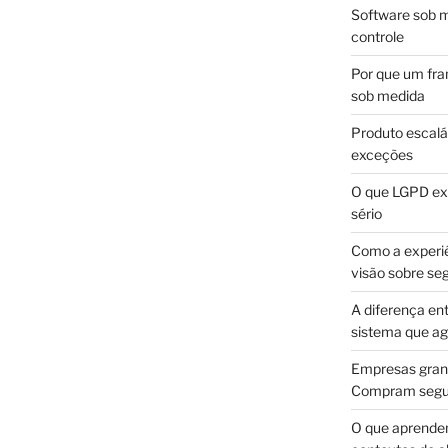
Software sob m
controle
Por que um fra
sob medida
Produto escalá
exceções
O que LGPD exi
sério
Como a experi
visão sobre se
A diferença en
sistema que a
Empresas gran
Compram segur
O que aprende