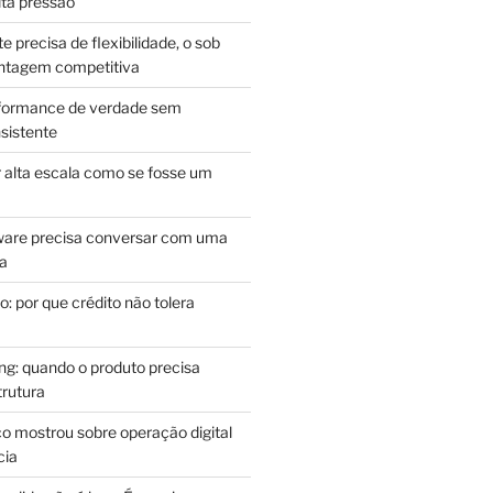
lta pressão
e precisa de flexibilidade, o sob
antagem competitiva
rformance de verdade sem
sistente
r alta escala como se fosse um
m
ware precisa conversar com uma
ca
: por que crédito não tolera
g: quando o produto precisa
rutura
o mostrou sobre operação digital
cia