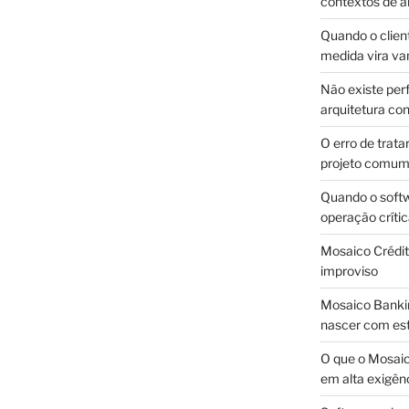
contextos de a
Quando o client
medida vira v
Não existe pe
arquitetura con
O erro de trata
projeto comu
Quando o soft
operação críti
Mosaico Crédito
improviso
Mosaico Bankin
nascer com est
O que o Mosaic
em alta exigên