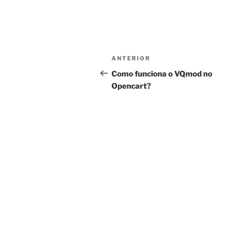
Navegação
Post
ANTERIOR
de
anterior
Como funciona o VQmod no
Opencart?
Post