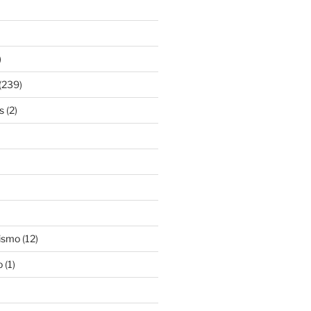
)
(239)
s
(2)
ismo
(12)
o
(1)