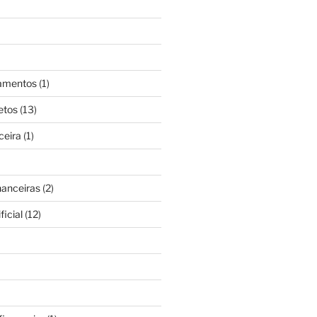
gamentos
(1)
etos
(13)
ceira
(1)
nanceiras
(2)
ficial
(12)