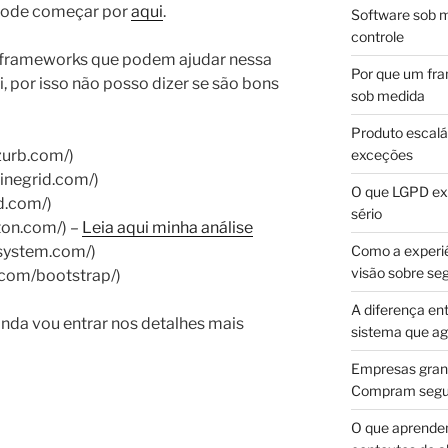
pode começar por
aqui
.
Software sob m
controle
 frameworks que podem ajudar nessa
Por que um fra
ei, por isso não posso dizer se são bons
sob medida
Produto escalá
zurb.com/)
exceções
linegrid.com/)
O que LGPD exi
d.com/)
sério
ton.com/) –
Leia aqui minha análise
dsystem.com/)
Como a experi
visão sobre se
b.com/bootstrap/)
A diferença en
inda vou entrar nos detalhes mais
sistema que a
Empresas gran
Compram segur
O que aprende