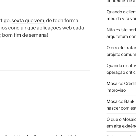
contextos de a
Quando o client
medida vira v
rtigo,
sexta que vem
, de toda forma
mos concluir que aplicações web cada
Não existe pe
r, bom fim de semana!
arquitetura con
O erro de trata
projeto comu
Quando o soft
operação críti
Mosaico Crédito
improviso
Mosaico Bankin
nascer com est
O que o Mosaic
em alta exigên