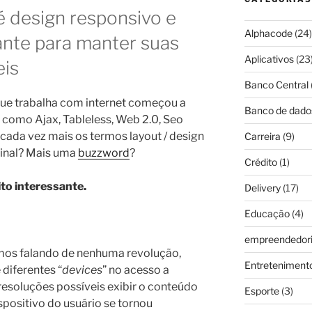
 design responsivo e
Alphacode
(24)
ante para manter suas
Aplicativos
(23
eis
Banco Central
e trabalha com internet começou a
Banco de dado
s como Ajax, Tableless, Web 2.0, Seo
cada vez mais os termos layout / design
Carreira
(9)
final? Mais uma
buzzword
?
Crédito
(1)
o interessante.
Delivery
(17)
Educação
(4)
empreendedor
amos falando de nenhuma revolução,
Entreteniment
diferentes “
devices
” no acesso a
resoluções possíveis exibir o conteúdo
Esporte
(3)
positivo do usuário se tornou