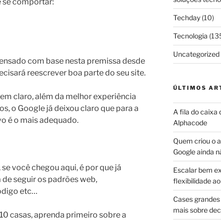
e se comportar:
Techday
(10)
Tecnologia
(13
Uncategorized
 pensado com base nesta premissa desde
recisará reescrever boa parte do seu site.
ÚLTIMOS AR
em claro, além da melhor experiência
s, o Google já deixou claro que para a
A fila do caixa
vo é o mais adequado.
Alphacode
Quem criou o ap
Google ainda n
se você chegou aqui, é por que já
Escalar bem ex
a de seguir os padrões web,
flexibilidade 
ódigo etc…
Cases grandes 
mais sobre dec
 10 casas, aprenda primeiro sobre a