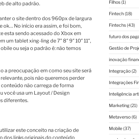
Filhos
(1)
b de alto padrão.
Fintech
(18)
ter o site dentro dos 960px de largura
Fintechs
(43)
 ok… No início era assim, e foi bom,
ite esta sendo acessado do Xbox em
futuro dos pa
 um tablet xing-ling de 7″ 8″ 9″ 10″ 11″,
obile ou seja o padrão é: não temos
Gestão de Proj
inovação finan
co a preocupação em como seu site será
Integração
(2)
 relevante, pois não queremos perder
Integrações Fi
o conteúdo não carrega de forma
ou você usa um Layout / Design
Inteligência arti
s diferentes.
Marketing
(21)
Metaverso
(6)
Mobile
(37)
ilizar este conceito na criação de
 dos links originais do conteúdo