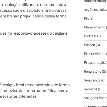
modernização f
 resolução utilizada, o que aumenta a
negócios digita
acesso não é dissipado entre diversas
com.br) não prejudicando dessa forma
Pix
(2)
Planejamento
(
design responsivo, acesse do celular e
Podcast
(1)
Política
(6)
Produtividade
(
Programação
(
Regulatório
(5)
Segurança
(6)
 design / html / css construído de forma
Serviços
(1)
ução/device de forma automática, sem a
rsos sites diferentes.
Soluções finan
soluções tecno