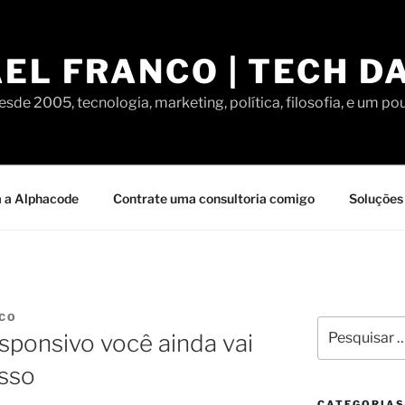
EL FRANCO | TECH D
sde 2005, tecnologia, marketing, política, filosofia, e um po
 a Alphacode
Contrate uma consultoria comigo
Soluções 
NCO
Pesquisar
sponsivo você ainda vai
por:
isso
CATEGORIAS