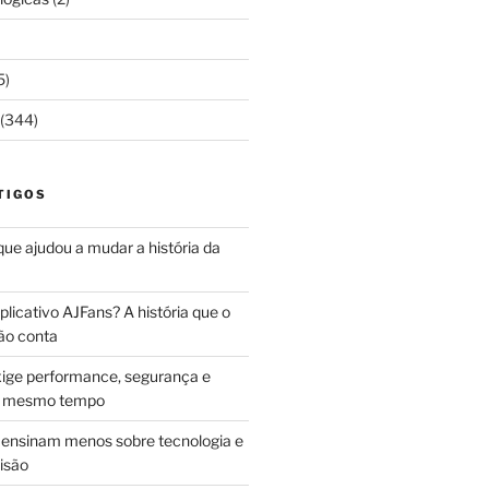
5)
(344)
TIGOS
 que ajudou a mudar a história da
licativo AJFans? A história que o
ão conta
ige performance, segurança e
ao mesmo tempo
ensinam menos sobre tecnologia e
isão