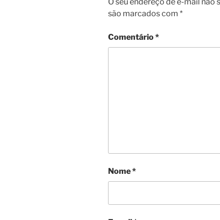
O seu endereço de e-mail não s
são marcados com
*
Comentário
*
Nome
*