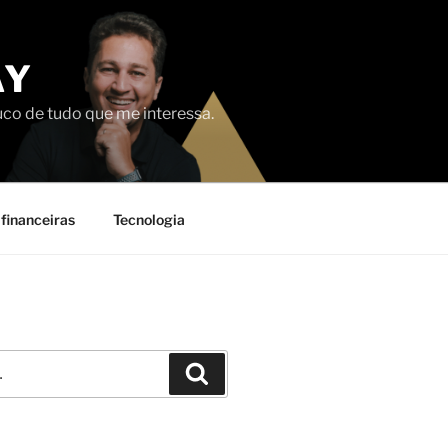
AY
uco de tudo que me interessa.
financeiras
Tecnologia
Pesquisar