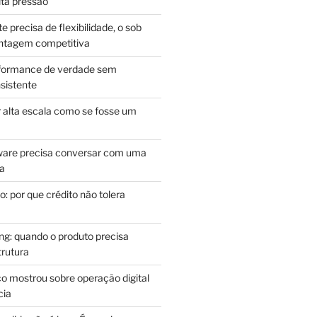
lta pressão
e precisa de flexibilidade, o sob
antagem competitiva
rformance de verdade sem
sistente
r alta escala como se fosse um
m
ware precisa conversar com uma
ca
: por que crédito não tolera
g: quando o produto precisa
rutura
o mostrou sobre operação digital
cia