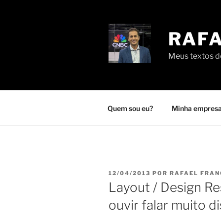
Pular
para
o
RAFA
conteúdo
Meus textos de
Quem sou eu?
Minha empresa
PUBLICADO
12/04/2013
POR
RAFAEL FRA
EM
Layout / Design Re
ouvir falar muito d