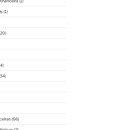
inanceira
(1)
is
(1)
20)
4)
34)
ceiras
(66)
lógicas
(2)