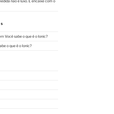
edida não é luxo. É encaixe com o
OS
em
Você sabe o que é o Ionic?
abe o que é o Ionic?